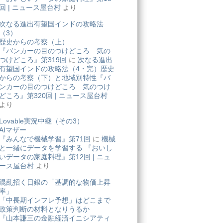
回 | ニュース屋台村
より
次なる進出有望国インドの攻略法
（3）
歴史からの考察（上）
『バンカーの目のつけどころ 気の
つけどころ』第319回
に
次なる進出
有望国インドの攻略法（4・完）歴史
からの考察（下）と地域別特性『バ
ンカーの目のつけどころ 気のつけ
どころ』第320回 | ニュース屋台村
より
Lovable実況中継（その3）
AIマザー
『みんなで機械学習』第71回
に
機械
と一緒にデータを学習する 『おいし
いデータの家庭料理』第12回 | ニュ
ース屋台村
より
混乱招く日銀の「基調的な物価上昇
率」
「中長期インフレ予想」はどこまで
政策判断の材料となりうるか
『山本謙三の金融経済イニシアティ