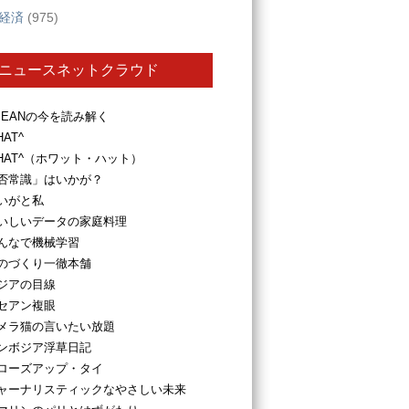
経済
(975)
ニュースネットクラウド
SEANの今を読み解く
HAT^
HAT^（ホワット・ハット）
否常識」はいかが？
いがと私
いしいデータの家庭料理
んなで機械学習
のづくり一徹本舗
ジアの目線
セアン複眼
メラ猫の言いたい放題
ンボジア浮草日記
ローズアップ・タイ
ャーナリスティックなやさしい未来