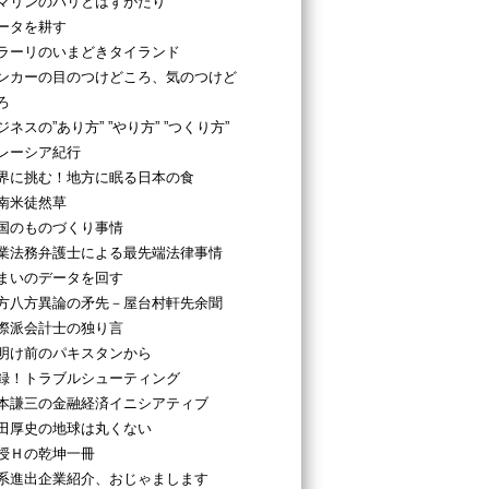
マリンのパリとはずがたり
ータを耕す
ラーリのいまどきタイランド
ンカーの目のつけどころ、気のつけど
ろ
ジネスの”あり方” ”やり方” ”つくり方”
レーシア紀行
界に挑む！地方に眠る日本の食
南米徒然草
国のものづくり事情
業法務弁護士による最先端法律事情
まいのデータを回す
方八方異論の矛先－屋台村軒先余聞
際派会計士の独り言
明け前のパキスタンから
録！トラブルシューティング
本謙三の金融経済イニシアティブ
田厚史の地球は丸くない
授Ｈの乾坤一冊
系進出企業紹介、おじゃまします