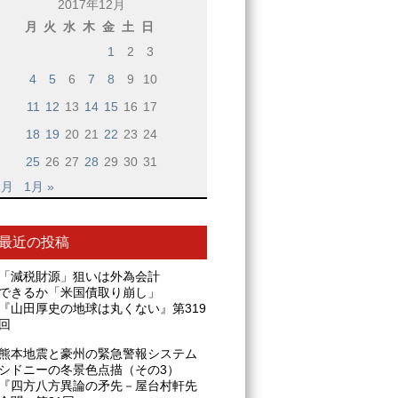
2017年12月
月
火
水
木
金
土
日
1
2
3
4
5
6
7
8
9
10
11
12
13
14
15
16
17
18
19
20
21
22
23
24
25
26
27
28
29
30
31
1月
1月 »
最近の投稿
「減税財源」狙いは外為会計
できるか「米国債取り崩し」
『山田厚史の地球は丸くない』第319
回
熊本地震と豪州の緊急警報システム
シドニーの冬景色点描（その3）
『四方八方異論の矛先－屋台村軒先