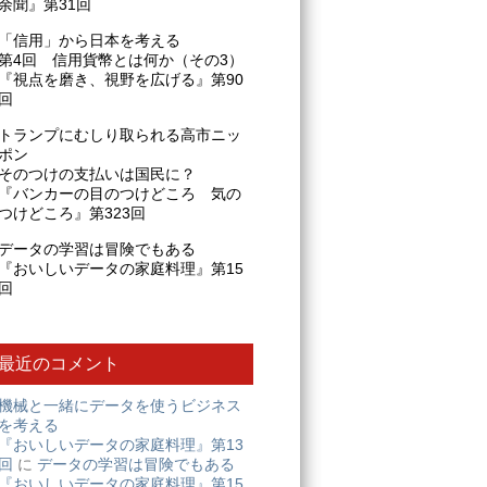
余聞』第31回
「信用」から日本を考える
第4回 信用貨幣とは何か（その3）
『視点を磨き、視野を広げる』第90
回
トランプにむしり取られる高市ニッ
ポン
そのつけの支払いは国民に？
『バンカーの目のつけどころ 気の
つけどころ』第323回
データの学習は冒険でもある
『おいしいデータの家庭料理』第15
回
最近のコメント
機械と一緒にデータを使うビジネス
を考える
『おいしいデータの家庭料理』第13
回
に
データの学習は冒険でもある
『おいしいデータの家庭料理』第15