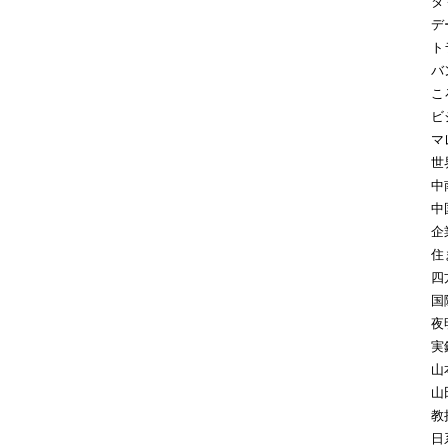
タ
デ
ト
バ
こ
ビ
マ
世
中
中
企
住
四
国
夜
実
山
山
教
日