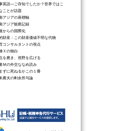
事英語―ご存知でしたか？世界ではこ
なことが話題
南アジアの座標軸
南アジア観察記録
速からの国際化
的財産：この財産価値不明な代物
営コンサルタントの視点
檜Ｘの独白
点を磨き、視野を広げる
者Ｍの外交ななめ読み
まずに死ねるかこの１冊
末農夫の剰余所与論