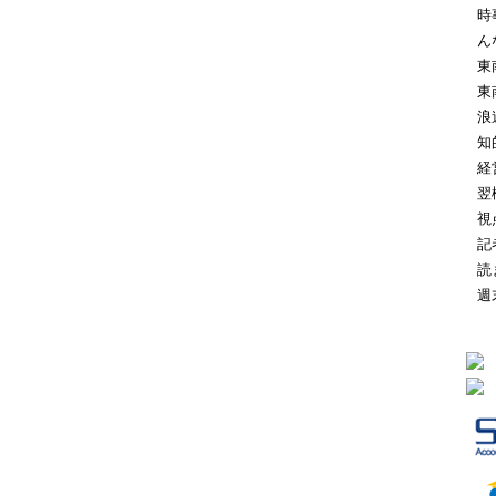
時
ん
東
東
浪
知
経
翌
視
記
読
週