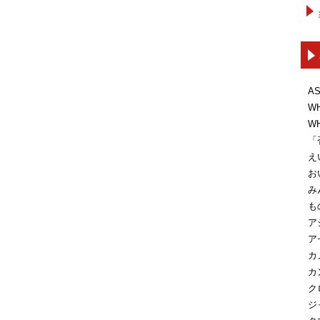
A
W
W
「
え
お
み
も
ア
ア
カ
カ
ク
ジ