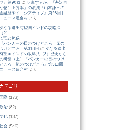
ブ』第90回
に
収束するか、「基調的
な物価上昇率」の混沌『山本謙三の
金融経済イニシアティブ』第98回 |
ニュース屋台村
より
次なる進出有望国インドの攻略法
（2）
地理と気候
『バンカーの目のつけどころ 気の
つけどころ』第318回
に
次なる進出
有望国インドの攻略法（3）歴史から
の考察（上）『バンカーの目のつけ
どころ 気のつけどころ』第319回 |
ニュース屋台村
より
カテゴリー
国際
(173)
政治
(82)
文化
(137)
社会
(546)