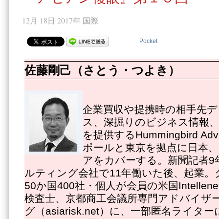
12月 18日 2017年
国際
Pocket
佐藤剛己（さとう・つよき）
企業買収や提携時の相手先デ
ス、深掘りのビジネス情報
を提供するHummingbird Adv
ポールと東京を拠点に日本
アをカバーする。新聞記者9
ルティング会社で11年働いた後、起業。
50か国400社・個人が会員の米国Intelle
検査士、京都商工会議所専門アドバイザ
グ（asiarisk.net）に、一部匿名ライ