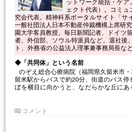
ットワーク統括・ケア
ェクト代表）。コミュ
究会代表。精神科系ポータルサイト「サ
一般社団法人日本不動産仲裁機構上席研
園大学客員教授。毎日新聞記者、ドイツ
者、外信部、ソウル特派員など。退社後
ト、外務省の公益法人理事兼事務局長な
◆「共同体」という名前
のぞえ総合心療病院（福岡県久留米市・
留米駅からバスで約20分、街道のバス停
ぼを横目に向かうと、なだらかな丘にあ
コメント