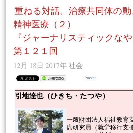
重ねる対話、治療共同体の動
精神医療（２）
『ジャーナリスティックなや
第１２１回
12月 18日 2017年
社会
Pocket
引地達也（ひきち・たつや）
一般財団法人福祉教育
席研究員（就労移行支