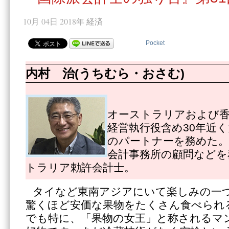
10月 04日 2018年
経済
Pocket
内村 治(うちむら・おさむ)
オーストラリアおよび
経営執行役含め30年近
のパートナーを務めた。
会計事務所の顧問などを
トラリア勅許会計士。
タイなど東南アジアにいて楽しみの一
驚くほど安価な果物をたくさん食べられ
でも特に、「果物の女王」と称されるマ