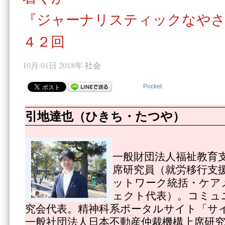
『ジャーナリスティックなやさ
４２回
10月 01日 2018年
社会
Pocket
引地達也（ひきち・たつや）
一般財団法人福祉教育
席研究員（就労移行支
ットワーク統括・ケア
ェクト代表）。コミュ
究会代表。精神科系ポータルサイト「サ
一般社団法人日本不動産仲裁機構上席研