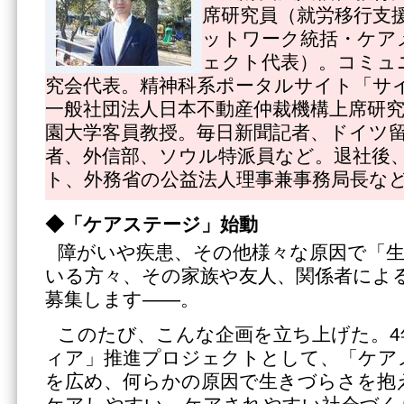
席研究員（就労移行支
ットワーク統括・ケア
ェクト代表）。コミュ
究会代表。精神科系ポータルサイト「サ
一般社団法人日本不動産仲裁機構上席研
園大学客員教授。毎日新聞記者、ドイツ
者、外信部、ソウル特派員など。退社後
ト、外務省の公益法人理事兼事務局長な
◆「ケアステージ」始動
障がいや疾患、その他様々な原因で「
いる方々、その家族や友人、関係者によ
募集します――。
このたび、こんな企画を立ち上げた。4
ィア」推進プロジェクトとして、「ケア
を広め、何らかの原因で生きづらさを抱