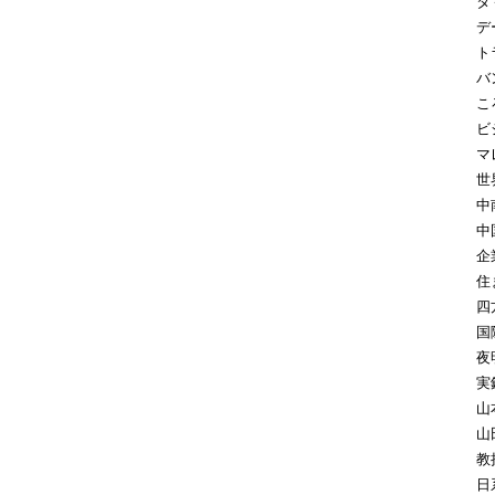
タ
デ
ト
バ
こ
ビ
マ
世
中
中
企
住
四
国
夜
実
山
山
教
日