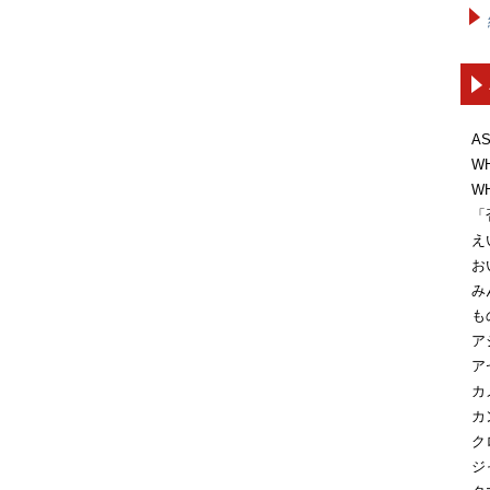
A
W
W
「
え
お
み
も
ア
ア
カ
カ
ク
ジ