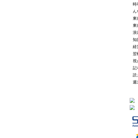
時
ん
東
東
浪
知
経
翌
視
記
読
週