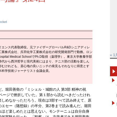
ocket
イエンス代表取締役。元ファイザーグローバルR&Dシニアディレ
工業株式会社、呉羽化学工業株式会社の研究開発部門で勤務。ロン
« 1
 Hospital Medical SchoolでPh.D取得（薬理学）。東京大学教養学部
時代から西洋哲学と現代美術にはまり、テニス部の活動を楽しん
好むけれども、居心地の良いニッチの発見もそれなりに得意とす
本科学技術ジャーナリスト会議会員。
。堀田善衛の『ミシェル・城館の人 第3部 精神の祝
0ページで挫折していた。第１部から読むべきだったけれ
楽しめなかっただろう。現在は3部すべて読み終えて、原
のエセー（随想録）の半分、第2巻まで読み進んだ。堀田
れほど楽しめたとは思えない。モンテーニュは自分自身
学的実験を行った。「観察」は、文学者である堀田善衛