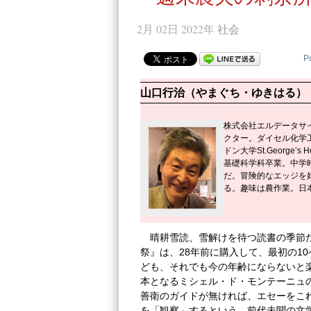
2月 02日 2022年
社会
P
山口行治（やまぐち・ゆきはる）
株式会社エルデータサ
クター。ダイセル化学
ドン大学St.George’s
基礎科学科卒業。中学
だ。冒険的なエッジを
る。趣味は農作業。日
晴耕雪読、雪解けを待つ読書の季節だ
祭』は、28年前に購入して、最初の1
ども、それでも今の年齢にならないと
本となるミシェル・ド・モンテーニュ
善衛のガイドが無ければ、エセーをこ
を「観察」するという、前代未聞の文