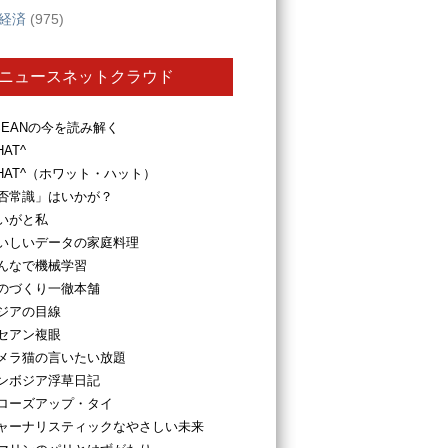
経済
(975)
ニュースネットクラウド
SEANの今を読み解く
HAT^
HAT^（ホワット・ハット）
否常識」はいかが？
いがと私
いしいデータの家庭料理
んなで機械学習
のづくり一徹本舗
ジアの目線
セアン複眼
メラ猫の言いたい放題
ンボジア浮草日記
ローズアップ・タイ
ャーナリスティックなやさしい未来