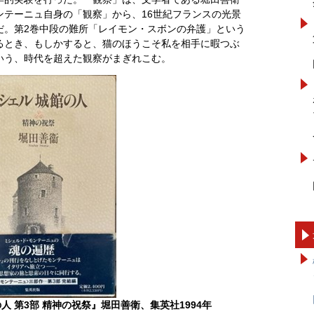
ンテーニュ自身の「観察」から、16世紀フランスの光景
だ。第2巻中段の難所「レイモン・スボンの弁護」という
るとき、もしかすると、猫のほうこそ私を相手に暇つぶ
いう、時代を超えた観察がまぎれこむ。
人 第
3部 精神の祝祭』
堀田善衛、集英社
1994年