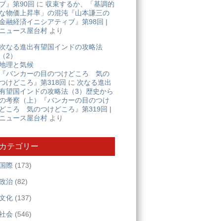
ブ』第90回
に
収束するか、「基調的
な物価上昇率」の混沌『山本謙三の
金融経済イニシアティブ』第98回 |
ニュース屋台村
より
次なる進出有望国インドの攻略法
（2）
地理と気候
『バンカーの目のつけどころ 気の
つけどころ』第318回
に
次なる進出
有望国インドの攻略法（3）歴史から
の考察（上）『バンカーの目のつけ
どころ 気のつけどころ』第319回 |
ニュース屋台村
より
カテゴリー
国際
(173)
政治
(82)
文化
(137)
社会
(546)