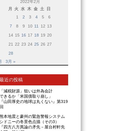
2022年2月
月
火
水
木
金
土
日
1
2
3
4
5
6
7
8
9
10
11
12
13
14
15
16
17
18
19
20
21
22
23
24
25
26
27
28
月
3月 »
最近の投稿
「減税財源」狙いは外為会計
できるか「米国債取り崩し」
『山田厚史の地球は丸くない』第319
回
熊本地震と豪州の緊急警報システム
シドニーの冬景色点描（その3）
『四方八方異論の矛先－屋台村軒先