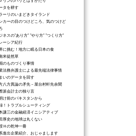
マリンのパリとはずがたり
ータを耕す
ラーリのいまどきタイランド
ンカーの目のつけどころ、気のつけど
ろ
ジネスの”あり方” ”やり方” ”つくり方”
レーシア紀行
界に挑む！地方に眠る日本の食
南米徒然草
国のものづくり事情
業法務弁護士による最先端法律事情
まいのデータを回す
方八方異論の矛先－屋台村軒先余聞
際派会計士の独り言
明け前のパキスタンから
録！トラブルシューティング
本謙三の金融経済イニシアティブ
田厚史の地球は丸くない
授Ｈの乾坤一冊
系進出企業紹介、おじゃまします