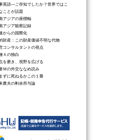
事英語―ご存知でしたか？世界ではこ
なことが話題
南アジアの座標軸
南アジア観察記録
速からの国際化
的財産：この財産価値不明な代物
営コンサルタントの視点
檜Ｘの独白
点を磨き、視野を広げる
者Ｍの外交ななめ読み
まずに死ねるかこの１冊
末農夫の剰余所与論