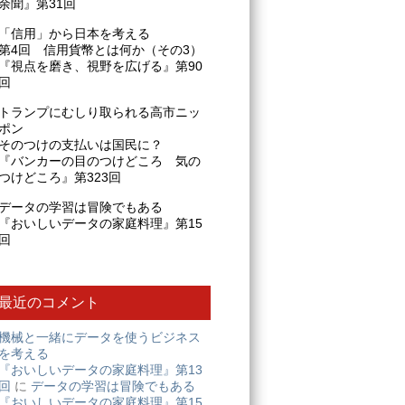
余聞』第31回
「信用」から日本を考える
第4回 信用貨幣とは何か（その3）
『視点を磨き、視野を広げる』第90
回
トランプにむしり取られる高市ニッ
ポン
そのつけの支払いは国民に？
『バンカーの目のつけどころ 気の
つけどころ』第323回
データの学習は冒険でもある
『おいしいデータの家庭料理』第15
回
最近のコメント
機械と一緒にデータを使うビジネス
を考える
『おいしいデータの家庭料理』第13
回
に
データの学習は冒険でもある
『おいしいデータの家庭料理』第15