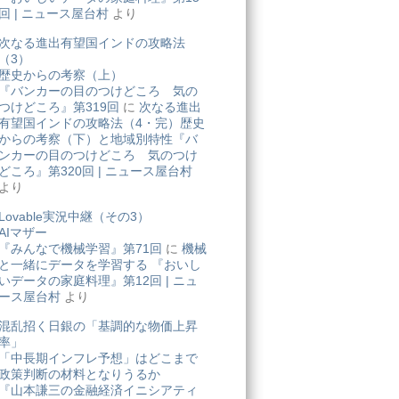
回 | ニュース屋台村
より
次なる進出有望国インドの攻略法
（3）
歴史からの考察（上）
『バンカーの目のつけどころ 気の
つけどころ』第319回
に
次なる進出
有望国インドの攻略法（4・完）歴史
からの考察（下）と地域別特性『バ
ンカーの目のつけどころ 気のつけ
どころ』第320回 | ニュース屋台村
より
Lovable実況中継（その3）
AIマザー
『みんなで機械学習』第71回
に
機械
と一緒にデータを学習する 『おいし
いデータの家庭料理』第12回 | ニュ
ース屋台村
より
混乱招く日銀の「基調的な物価上昇
率」
「中長期インフレ予想」はどこまで
政策判断の材料となりうるか
『山本謙三の金融経済イニシアティ