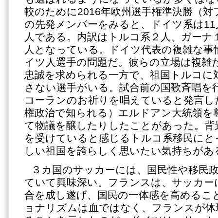
較のために2016年欧州選手権準決勝（
の先発メンバーをみると、ドイツ系は11
人である。内訳はトルコ系２人、ガーナ
人となっている。ドイツ代表の複雑な事
イツ人選手の問題だ。彼らの立場は複雑
忠誠を求められる一方で、祖国トルコに
さない選手がいる。試合前の国歌斉唱を
コーランのお祈りを唱えていると発言し
権政治で知られる）エルドアン大統領を
て物議を醸したりしたことがあった。背
を受けていると感じるトルコ系移民にと
しい祖国を誇らしく思いたい気持ちがあ
３カ国のサッカーには、国民性や移民
ていて興味深い。フランスは、サッカー
合を成し遂げ、国民の一体感を高めるこ
ョナリズムは血ではなく、フランスが体