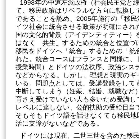
1998年の中道左派政権（社会民主党と
て、移民政策はリベラルな方向に転換し
であることを認め、2005年施行の「移
イツ社会に統合させる政策が明確にされ
国の文化的背景（アイデンティティー）
はなく「共生」するための統合と位置づ
移民をドイツへ「統合」するための「統
れた。統合コースはフランスと同様に、ド
授業時間）とドイツの法秩序、政治シス
などからなる。しかし、理想と現実のギ
いる。問題点としては、受講登録をして
中断してしまう（妊娠、結婚、就職など
育さえ受けていない人も多いため受講し
レベルに達しない、公的扶助の受給目当
そもそもドイツ語を話せなくても移民地
活に支障がないなどである。
ドイツには現在、二世三世を含めた移民が