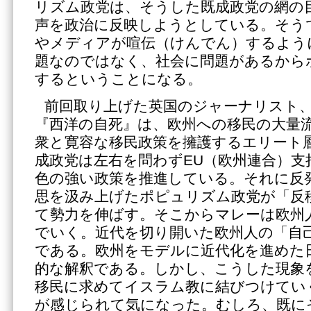
リズム政党は、そうした既成政党の網の
声を政治に反映しようとしている。そう
やメディアが喧伝（けんでん）するよう
題なのではなく、社会に問題があるから
するということになる。
前回取り上げた英国のジャーナリスト
『西洋の自死』は、欧州への移民の大量
衆と寛容な移民政策を擁護するエリート
成政党は左右を問わずEU（欧州連合）支
色の強い政策を推進している。それに反
思を汲み上げたポピュリズム政党が「反
て勢力を伸ばす。そこからマレーは欧州
でいく。近代を切り開いた欧州人の「自
である。欧州をモデルに近代化を進めた
的な解釈である。しかし、こうした現象
移民に求めてイスラム教に結びつけてい
が感じられて気になった。むしろ、既に