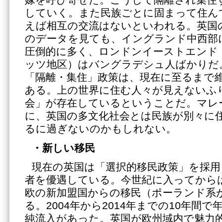
嫁を呼び寄せた。こうして隔離され集住
していく。また民族ごとに固まって住ん
えば相互の交流はないといわれる。英国
のデータを見ても、イングランド中西部
圧倒的に多く、ロンドンイーストエンド
ッツ地区）はバングラデシュ人ばかりだ
「隔離・集住」政策は、現在に至るまで
ある。上の世界に住む人々が見えないふ
会」が存在しているということだ。マレ
に、英国の多文化社会とは民族が別々に
るに過ぎないのかもしれない。
・新しい移民
現在の英国は「選択的移民政策」を採用
者を優遇している。今世紀に入ってから
欧の新加盟国からの移民（ポーランド系
る。2004年から2014年までの10年間で
純流入があった。英国が欧州域内で魅力