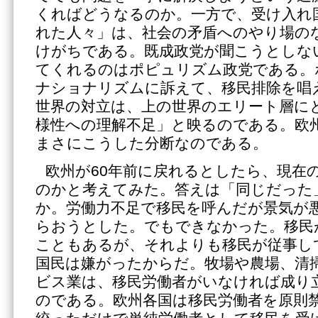
くればどうなるのか。一方で、受け入れ
れた人々」は、社会の矛盾へのやり場の
けがちである。既成政党が聞こうとしな
てくれるのはポピュリズム政党である。
ナショナリズムに訴えて、移民排除を唱
世界の対立は、上の世界のエリート層に
様性への理解不足」と映るのである。欧
まさにこうした分断なのである。
欧州が60年前に戻れるとしたら、現在
のかと考えてみた。答えは「同じだった
か。労働力不足で移民を呼んだが景気が
らおうとした。でもできなかった。移民
こともあるが、それよりも移民が従事し
国民は嫌がったからだ。牧場や農場、清
ビス業は、移民労働者がいなければ成り
のである。欧州各国は移民労働者を原則