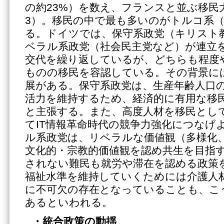
の約23%）を数え、フランスと並ぶ移民
3）。移民の中で最も多いのがトルコ系（
る。ドイツでは、保守系政党（キリスト
ベラル系政党（社会民主党など）が連立
交代を繰り返しているが、どちらも程度
ものの移民を容認している。その背景に
展がある。保守系政党は、生産年齢人口
活力を維持するため、経済的に有用な移
と主張する。また、高度人材を移民とし
てIT情報革命時代の競争力強化につなげ
ル系政党は、リベラルな価値観（多様化
文化的・宗教的価値観を認め共生を目指
されない難民も就労や滞在を認める政策
福祉水準を維持していくためには介護人
に不可欠の存在となっていることも、こ
あるといわれる。
・統合政策の動揺