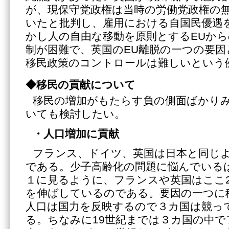
が、現保守党政権は当時の労働党政権の
いたと批判し、雇用における自国民優遇
かし人の自由な移動を原則とするEUか
制が困難で、英国のEU離脱の一つの要
移民政策のコントロールは難しいという
◆移民の貢献について
移民の増加がもたらす負の側面ばかり
いても検討したい。
・人口増加に貢献
フランス、ドイツ、英国は日本と同じ
である。少子高齢化の問題に悩んでいる
１に見るように、フランスや英国はここ2
を伸ばしているのである。要因の一つに
人口は国力を反映するので３カ国は競っ
る。ちなみに19世紀までは３カ国の中