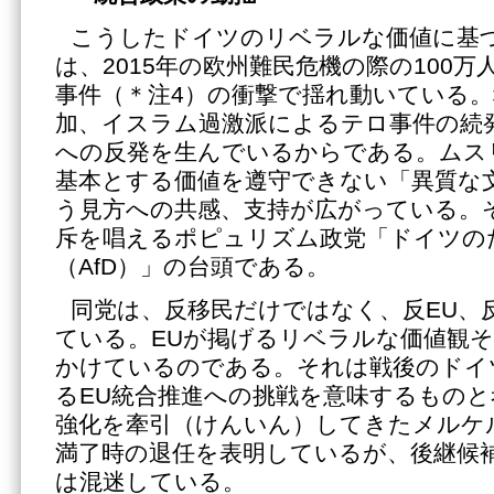
こうしたドイツのリベラルな価値に基
は、2015年の欧州難民危機の際の100
事件（＊注4）の衝撃で揺れ動いている
加、イスラム過激派によるテロ事件の続
への反発を生んでいるからである。ムス
基本とする価値を遵守できない「異質な
う見方への共感、支持が広がっている。
斥を唱えるポピュリズム政党「ドイツの
（AfD）」の台頭である。
同党は、反移民だけではなく、反EU、
ている。EUが掲げるリベラルな価値観
かけているのである。それは戦後のドイ
るEU統合推進への挑戦を意味するものと
強化を牽引（けんいん）してきたメルケ
満了時の退任を表明しているが、後継候
は混迷している。