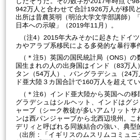
したそうだ。その数字が2017年時点で9
942万人と合わせて合計1926万人が移
出所は昔農英明（明治大学文学部講師）
日本への示唆」（2019年11月）。
（注4）2015年大みそかに起きたドイ
カやアラブ系移民による多発的な暴行事
（＊注5）英国の国民統計局（ONS）の数
国生まれの人の出身国はインド（83万人
タン（54万人）、バングラデシュ（24
ド亜大陸３カ国合計で160万人を超えて
（＊注6）インド亜大陸から英国への移
グラデシュはシルヘット、インドはグジ
ャーブ（シーク教徒が多いアムリットサ
ンは西パンジャーブから北西辺境州。こ
デリィと呼ばれる同族結合の強い、典型
（出所：「イギリスのムスリムコミュニ