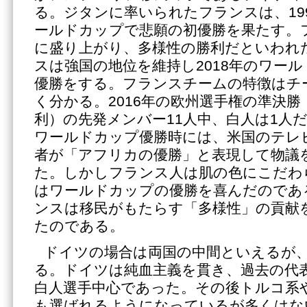
る。ジタンに率いられたフランスは、19
ールドカップで悲願の初優勝を果たす。
に盛り上がり、多様性の勝利だといわれ
スは強国の地位を維持し2018年のワー
優勝をする。フランスチームの特徴はチ
く分かる。2016年の欧州選手権の準決
利）の先発メンバー11人中、白人は1人だ
ワールドカップ優勝時には、米国のテレ
者が「アフリカの優勝」と表現して物議
た。しかしフランス人は肌の色にこだわ
はワールドカップの優勝を喜んだのであ
ンスは移民がもたらす「多様性」の貢献
たのである。
ドイツの場合は両国の中間といえるが
る。ドイツは純血主義を貫き、過去の代
白人選手中心であった。その後トルコ系
も選ばれるようになっているが多くはな