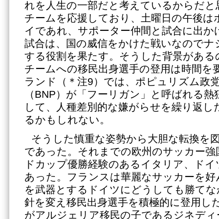
れを人生の一部だと考えているからだと
チームを応援しており、土曜日の午後は
イであれ、サポーター仲間と試合に出か
試合は、国の威信をかけた戦いなのでナ
する役割を果たす。そうした背景がある
チームへの移民出身選手の登用は時間を
ランド（＊注9）では、ポピュリズム政
（BNP）が「フーリガン」と呼ばれる熱
して、人種差別的な嫌がらせを繰り返し
るかもしれない。
そうした慎重な姿勢から大胆な転換を
であった。それまでの欧州のサッカー強
ドカップ優勝経験のあるイタリア、ドイ
あった。フランスは華麗なサッカーを好
を武器とするドイツにどうしても勝てな
針を変え移民出身選手を積極的に登用し
がアルジェリア移民の子であるジネディ