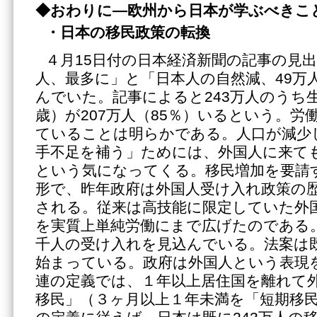
◆おわりに―欧州から日本が学ぶべきこ
・日本の移民政策の転換
４月15日付の日本経済新聞の記事の見出
人、最多に」と「日本人の自然減、49万
んでいた。記事によると243万人のうち生
歳）が207万人（85％）いるという。労
ていることは明らかである。人口が減少
手不足を補う」ためには、外国人に来て
という気になってくる。移民増加を要請
形で、昨年政府は外国人受け入れ政策の
される。従来は高技能に限定していた外
を実質上単純労働にまで広げたのである。
千人の受け入れを見込んでいる。法案は
始まっている。政府は外国人という表現
連の定義では、１年以上居住国を離れて
移民」（３ヶ月以上１年未満を「短期移