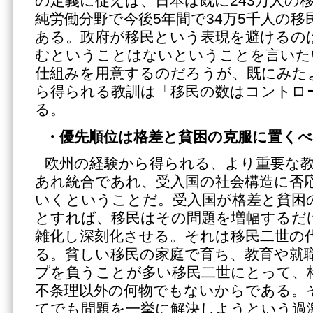
の定義に従えば、日本は既に243万人の
純労働分野で今後5年間で34万5千人の
ある。政府が移民という表現を避けるの
むということはないということを言いた
仕組みを用意するのだろうが、既にみた
ら得られる教訓は「移民の数はコントロ
る。
・優先順位は格差と貧困の克服に置く
欧州の経験から得られる、より重要な
あれ統合であれ、受入国の社会構造に否
いくということだ。受入国が格差と貧困
とすれば、移民はその問題を増幅するだ
雑化し深刻化させる。それは移民二世の
る。貧しい移民の家庭で育ち、教育や就
プを負うことが多い移民二世にとって、
不条理以外の何物でもないからである。
てでも問題を一挙に解決しようという過