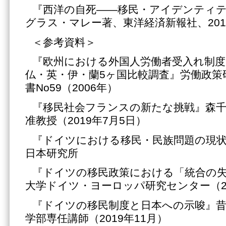
『西洋の自死――移民・アイデンティ
グラス・マレー著、東洋経済新報社、201
＜参考資料＞
『欧州における外国人労働者受入れ制度
仏・英・伊・蘭5ヶ国比較調査』労働政策
書No59（2006年）
『移民社会フランスの新たな挑戦』森千
准教授（2019年7月5日）
『ドイツにおける移民・民族問題の現
日本研究所
『ドイツの移民政策における「統合の失
大学ドイツ・ヨーロッパ研究センター（20
『ドイツの移民制度と日本への示唆』昔
学部専任講師（2019年11月）