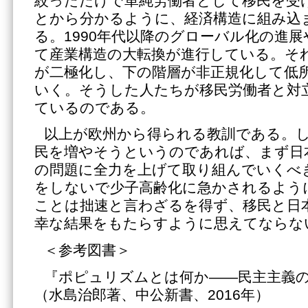
絞っただけで単純労働者として移民を受
とから分かるように、経済構造に組み込
る。1990年代以降のグローバル化の進展
て産業構造の大転換が進行している。そ
が二極化し、下の階層が非正規化して低
いく。そうした人たちが移民労働者と対
ているのである。
以上が欧州から得られる教訓である。
民を増やそうというのであれば、まず日
の問題に全力を上げて取り組んでいくべ
をしないで少子高齢化に急かされるよう
ことは拙速と言わざるを得ず、移民と日
幸な結果をもたらすように思えてならな
＜参考図書＞
『ポピュリズムとは何か――民主主義
（水島治郎著、中公新書、2016年）