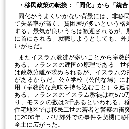
・移民政策の転換：「同化」から「統合
同化がうまくいかない背景には、非移
て失業率が高く、貧困層が多いという格
する。景気が良いうちは歓迎されるが、
に首にされる。就職しようとしても、外
いがちだ。
またイスラム教徒が多いことから宗教
ある。フランスの建国の原理である「世
は政教分離が求められるが、イスラムの
があるからだ。公立学校（公的な場）に
用（宗教的な意味を持ち込むこと）を巡
ある。フランスのイスラム教徒は約570
り、モスクの数は3千あるといわれる。
住宅地区では移民二世の若者と警察の衝
に2005年、パリ郊外での事件を契機に
全土に広がった。