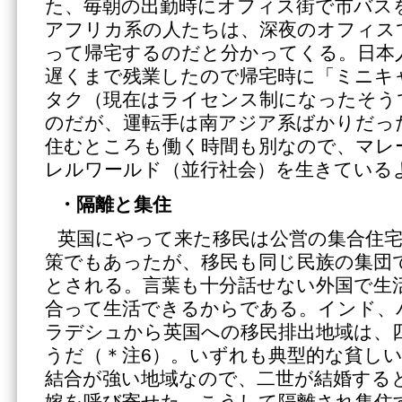
た、毎朝の出勤時にオフィス街で市バス
アフリカ系の人たちは、深夜のオフィス
って帰宅するのだと分かってくる。日本
遅くまで残業したので帰宅時に「ミニキ
タク（現在はライセンス制になったそう
のだが、運転手は南アジア系ばかりだっ
住むところも働く時間も別なので、マレ
レルワールド（並行社会）を生きている
・隔離と集住
英国にやって来た移民は公営の集合住
策でもあったが、移民も同じ民族の集団
とされる。言葉も十分話せない外国で生
合って生活できるからである。インド、
ラデシュから英国への移民排出地域は、
うだ（＊注6）。いずれも典型的な貧し
結合が強い地域なので、二世が結婚する