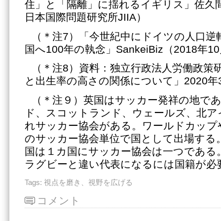
住」と「隔離」に揺れるイギリス」佐久
日本国際問題研究所JIIA）
（＊注7）「今世紀中にドイツの人口逆
国へ100年の執念」SankeiBiz（2018年1
（＊注8）資料：独立行政法人労働政策
と出生率の高さの関係について」2020年
（＊注９）英国はサッカー発祥の地で
ド、スコットランド、ウェールズ、北ア
れサッカー協会がある。ワールドカップ
のサッカー協会単位で国として出場する
国は１カ国にサッカー協会は一つである
ラグビーと違い代表になるには国籍が必
Tags:
視点を磨き、視野を広げる
コメント