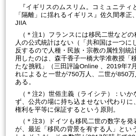
『イギリスのムスリム。コミュニティ
「隔離」に揺れるイギリス』佐久間孝正
JIIA
（＊注1）フランスには移民二世などの
人の公式統計はない（「共和国は一つに
反するので人種・民族・宗教の属性別統
用したのは、森千香子一橋大学准教授「
たな挑戦」（三田評論Online 、2019年
れによると一世が750万人、二世が850万
ある。
（＊注2）世俗主義（ライシテ）：いか
ず、公共の場に持ち込ませない代わりに
権利を平等に保証するという原則。
（＊注3）ドイツも移民二世の数字を発
が、最近「移民の背景を有する人」とい