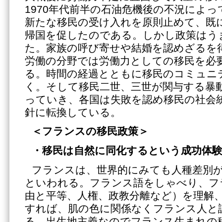
1970年代前半の石油危機後の不況によ
新たな移民の受け入れを原則止めて、既
帰国を促したのである。しかし政策はう
た。家族の呼び寄せや結婚を認めざるを
労働の分野では労働力としての移民を必
る。時間の経過とともに移民のコミュニ
く。そして移民二世、三世が関与する暴
っていき、各国は失敗を認め移民の社会
針に転換している。
＜フランスの移民政策＞
・移民は自然に同化するという成功体
フランスは、世界的にみても人種差別
といわれる。フランス語をしゃべり、フ
由と平等、人権、政教分離など）を理解
すれば、肌の色に関係なくフランス人と
る。出生地主義なのでフランス生まれの