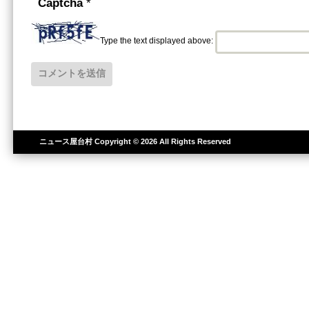
Captcha
*
Type the text displayed above:
ニュース屋台村
Copyright © 2026 All Rights Reserved