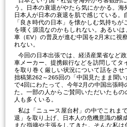
日本という国・社会を海外から客観的
う。日本の衰退がやたら気にかかる。海
日本人が日本の衰退を肌で感じている。
「良き時代の日本」を懐かしむ気持ちが
を嘆く源流なのかもしれない。あるいは、
車（EV）の普及が進む中国を2月末に視
れない。
今回の日本出張では、経済産業省など政
車メーカー、提携銀行などを訪問してタ
を取り巻く厳しい状況について話をさせ
拙稿第262～265回の「中国見たまま聞い
で4回にわたって、今年2月の中国出張時
た。一部の人からご賛同いただいたもの
人も多くいる。
私は「ニュース屋台村」の中でこれま
退」を取り上げ、日本人の危機意識の醸
まな指摘や主張をしてきた。そんな私は