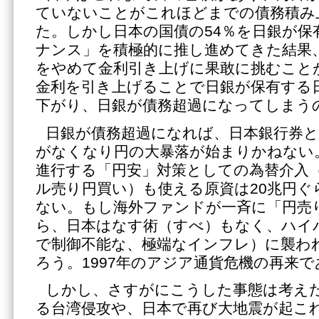
ていないことがこれほどまでの債務積み
た。しかし日本の国債の54％を日銀が保
ナンス」を積極的に推し進めてきた結果
をやめて金利引き上げに果敢に挑むこと
金利を引き上げることで日銀が保有する
下がり、日銀が債務超過になってしまう
日銀が債務超過になれば、日本銀行券
がなくなり円の大暴落が始まりかねない
進行する「円安」対策としての為替介入
ル売り円買い）も使える原資は20兆円ぐ
ない。もし海外ファンドが一斉に「円売
ら、日本はなす術（すべ）もなく、ハイ
で制御不能な、極端なインフレ）に襲わ
ろう。1997年のアジア通貨危機の再来で
しかし、さすがにこうした事態は考え
る台湾侵攻や、日本で再び大地震が起こ