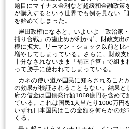
題目にマイナス金利など超緩和金融政策
が購入するという世界でも例を見ない「
を始めてしまった。
岸田政権になると、いよいよ「政治家
捕り合戦」の歯止めが利かず、財政支出の
模に拡大。リーマン・ショック以前と比べ
増やしてしまっている。さらに、財政支
十分なされないまま「補正予算」で組ま
って勝手に使われてしまっている。
カネの使い道が国民に知らされること
の効果が検証されることもない。結果とし
府の借金は国債発行額1068億円を含めて総
ている。これは国民1人当たり1000万
いずれ日本国民はこの金額を何らかの形
くる。
最も起こりうるシナリオが、インフレ