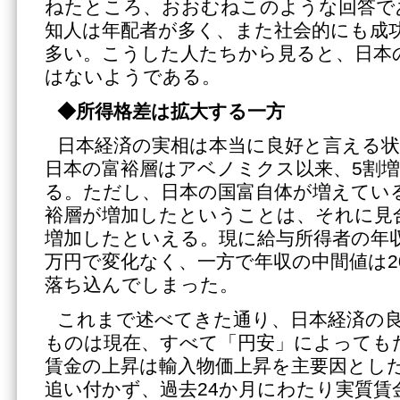
ねたところ、おおむねこのような回答で
知人は年配者が多く、また社会的にも成
多い。こうした人たちから見ると、日本
はないようである。
◆所得格差は拡大する一方
日本経済の実相は本当に良好と言える
日本の富裕層はアベノミクス以来、5割
る。ただし、日本の国富自体が増えてい
裕層が増加したということは、それに見
増加したといえる。現に給与所得者の年収は
万円で変化なく、一方で年収の中間値は2
落ち込んでしまった。
これまで述べてきた通り、日本経済の
ものは現在、すべて「円安」によっても
賃金の上昇は輸入物価上昇を主要因とし
追い付かず、過去24か月にわたり実質賃