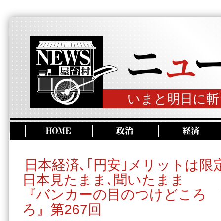
いまと明日に斬
日本経済､｢円安｣メリットは限
日本見たまま､聞いたまま
『バンカーの目のつけどころ 
ろ』第267回