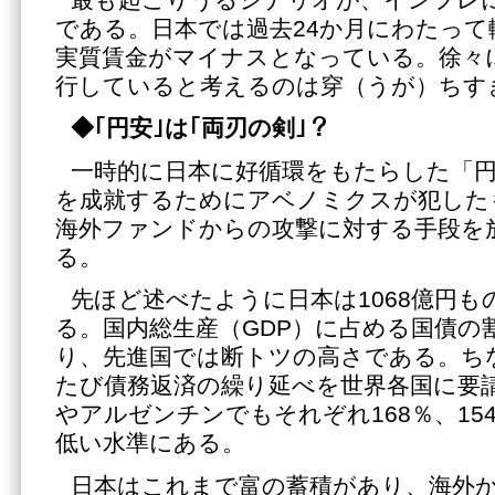
である。日本では過去24か月にわたって
実質賃金がマイナスとなっている。徐々
行していると考えるのは穿（うが）ちす
◆｢円安｣は｢両刃の剣｣？
一時的に日本に好循環をもたらした「
を成就するためにアベノミクスが犯した
海外ファンドからの攻撃に対する手段を
る。
先ほど述べたように日本は1068億円
る。国内総生産（GDP）に占める国債の割
り、先進国では断トツの高さである。ち
たび債務返済の繰り延べを世界各国に要
やアルゼンチンでもそれぞれ168％、15
低い水準にある。
日本はこれまで富の蓄積があり、海外