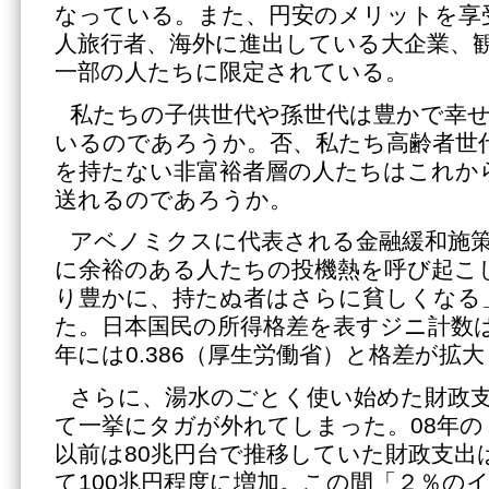
なっている。また、円安のメリットを享
人旅行者、海外に進出している大企業、
一部の人たちに限定されている。
私たちの子供世代や孫世代は豊かで幸
いるのであろうか。否、私たち高齢者世
を持たない非富裕者層の人たちはこれか
送れるのであろうか。
アベノミクスに代表される金融緩和施
に余裕のある人たちの投機熱を呼び起こ
り豊かに、持たぬ者はさらに貧しくなる
た。日本国民の所得格差を表すジニ計数は14
年には0.386（厚生労働省）と格差が拡
さらに、湯水のごとく使い始めた財政
て一挙にタガが外れてしまった。08年
以前は80兆円台で推移していた財政支出
て100兆円程度に増加。この間「２％の