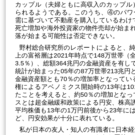
カップル（夫婦ともに高収入のカップル
られるようである。このうち、④のパワ
需に基づいて不動産を購入しているわけ
死亡増加や海外投資家の物件売却が始ま
落が始まる可能性は否定できない。
野村総合研究所のレポートによると、純
上の富裕層は2021年時点で148万世帯（
3.5％）、総額364兆円の金融資産を有
統計が始まった05年の87万世帯213兆
金融資産額とも70％の増加率となってい
権によるアベノミクス開始時の13年は10
たことを考えると、約50％の増加とな
スとは超金融緩和政策による円安、株高
平均株価も13年の1万円前後から23年に
ど、円安効果が十分に表れている。
私が日本の友人・知人の有識者に日本