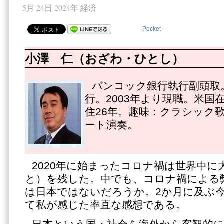
5月 24日 2024年
経済
Pocket
小澤 仁（おざわ・ひとし）
バンコック銀行執行副頭取。
行。2003年より現職。米国
住26年。趣味：クラシック
ート演奏。
2020年に始まったコロナ禍は世界中
と）を残した。中でも、コロナ禍による
は日本ではないだろうか。2か月に及ぶ
て私が感じた率直な感想である。