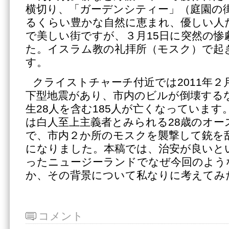
横切り、「ガーデンシティー」（庭園の
るくらい豊かな自然に恵まれ、優しい人
で美しい街ですが、３月15日に突然の惨
た。イスラム教の礼拝所（モスク）で起
す。
クライストチャーチ付近では2011年２
下型地震があり、市内のビルが倒壊する
生28人を含む185人が亡くなっています
は白人至上主義者とみられる28歳のオー
で、市内２か所のモスクを襲撃して銃を乱
になりました。本稿では、治安が良いと
ったニュージーランドでなぜ今回のよう
か、その背景について私なりに考えてみ
コメント