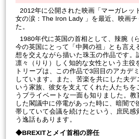
2012年に公開された映画「マーガレッ
女の涙：The Iron Lady 」を最近、
た。
1980年代に英国の首相として、辣腕（
今の英国にとって「中興の祖」とも言え
想を交えながら描いた珠玉の作品です。
凛々（りり）しく知的な女性という主役
トリープは、この作品で3回目のアカデ
しています。また、苦楽を共にした夫デ
いう家族、彼女を支えてくれた人たちを
うプライベートな一面も知りました。教
した閣議中に停電があった時に、暗闇で
帯していて会議を続けたという、庶民感
う逸話もあります。
◆
BREXITとメイ首相の辞任