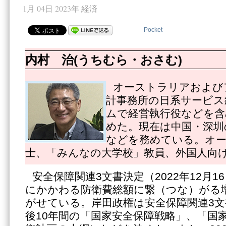
1月 04日 2023年
経済
Pocket
内村 治(うちむら・おさむ)
オーストラリアおよび
計事務所の日系サービス
ムで経営執行役などを含
めた。現在は中国・深圳
などを務めている。オ
士、「みんなの大学校」教員、外国人向
安全保障関連3文書決定（2022年12月
にかかわる防衛費総額に繋（つな）がる
がせている。岸田政権は安全保障関連3
後10年間の「国家安全保障戦略」、「国