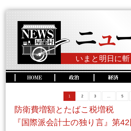
いまと明日に斬
1
2
3
…
5
防衛費増額とたばこ税増税
『国際派会計士の独り言』第42