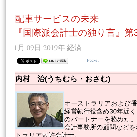
配車サービスの未来
『国際派会計士の独り言』第3
1月 09日 2019年
経済
Pocket
内村 治(うちむら・おさむ)
オーストラリアおよび
経営執行役含め30年近
のパートナーを務めた。
会計事務所の顧問などを
トラリア勅許会計士。