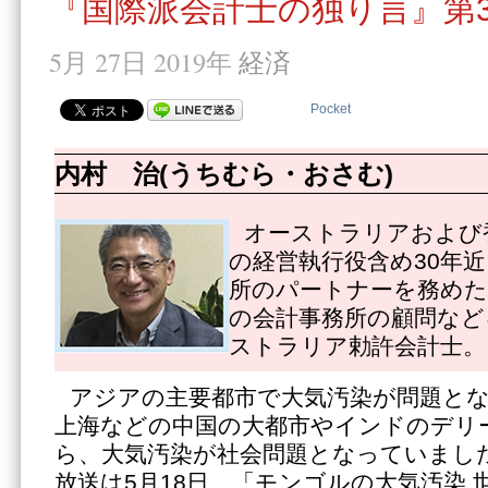
『国際派会計士の独り言』第3
5月 27日 2019年
経済
Pocket
内村 治(うちむら・おさむ)
オーストラリアおよび
の経営執行役含め30年
所のパートナーを務めた
の会計事務所の顧問など
ストラリア勅許会計士。
アジアの主要都市で大気汚染が問題と
上海などの中国の大都市やインドのデリ
ら、大気汚染が社会問題となっていました
放送は5月18日、「モンゴルの大気汚染