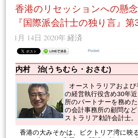
香港のリセッションへの懸念
『国際派会計士の独り言』第3
1月 14日 2020年
経済
Pocket
内村 治(うちむら・おさむ)
オーストラリアおよび
の経営執行役含め30年
所のパートナーを務めた
の会計事務所の顧問など
ストラリア勅許会計士。
香港の大みそかは、ビクトリア湾に映る