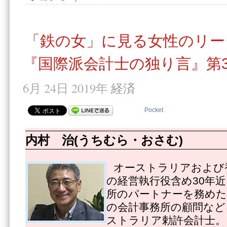
「鉄の女」に見る女性のリー
『国際派会計士の独り言』第3
6月 24日 2019年
経済
Pocket
内村 治(うちむら・おさむ)
オーストラリアおよび
の経営執行役含め30年
所のパートナーを務めた
の会計事務所の顧問など
ストラリア勅許会計士。