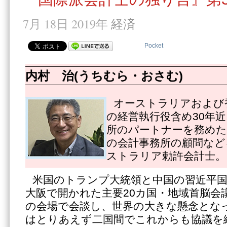
7月 18日 2019年
経済
Pocket
内村 治(うちむら・おさむ)
オーストラリアおよび
の経営執行役含め30年
所のパートナーを務めた
の会計事務所の顧問など
ストラリア勅許会計士。
米国のトランプ大統領と中国の習近平国
大阪で開かれた主要20カ国・地域首脳会
の会場で会談し、世界の大きな懸念とな
はとりあえず二国間でこれからも協議を