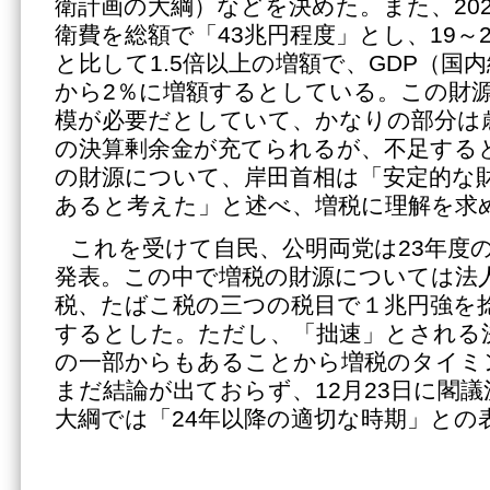
衛計画の大綱）などを決めた。また、202
衛費を総額で「43兆円程度」とし、19～
と比して1.5倍以上の増額で、GDP（国
から2％に増額するとしている。この財源
模が必要だとしていて、かなりの部分は
の決算剰余金が充てられるが、不足する
の財源について、岸田首相は「安定的な
あると考えた」と述べ、増税に理解を求
これを受けて自民、公明両党は23年度
発表。この中で増税の財源については法
税、たばこ税の三つの税目で１兆円強を
するとした。ただし、「拙速」とされる
の一部からもあることから増税のタイミ
まだ結論が出ておらず、12月23日に閣
大綱では「24年以降の適切な時期」との