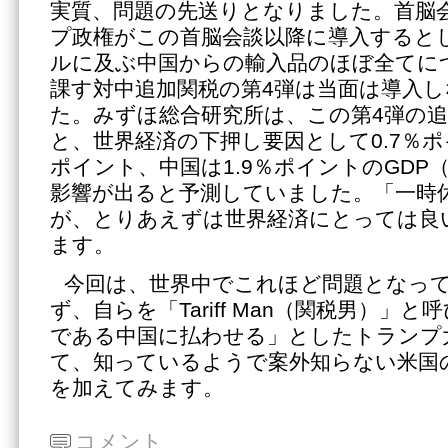
実質、問題の先送りとなりました。首脳
プ政権がこの首脳会談以降に導入すると
ルに及ぶ中国からの輸入品のほぼ全てにつ
課す対中追加関税の第4弾は当面は導入
た。みずほ総合研究所は、この第4弾の
と、世界経済の下押し要因として0.7％ポ
ポイント、中国は1.9％ポイントのGDP
影響が出ると予測していました。「一時
が、とりあえずは世界経済にとっては良
ます。
今回は、世界中でこれほど問題となっ
ず、自らを「Tariff Man（関税男）」
である中国に払わせる」としたトランプ
て、知っているようで案外知らない米国
を加えてみます。
コメント