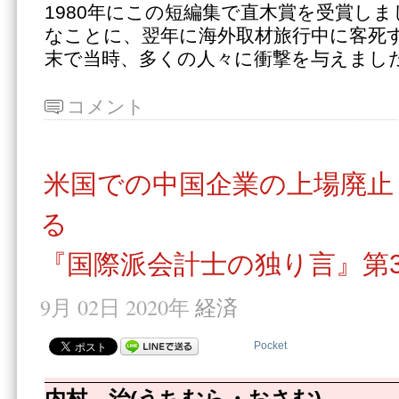
1980年にこの短編集で直木賞を受賞し
なことに、翌年に海外取材旅行中に客死
末で当時、多くの人々に衝撃を与えまし
コメント
米国での中国企業の上場廃止
る
『国際派会計士の独り言』第3
9月 02日 2020年
経済
Pocket
内村 治(うちむら・おさむ)