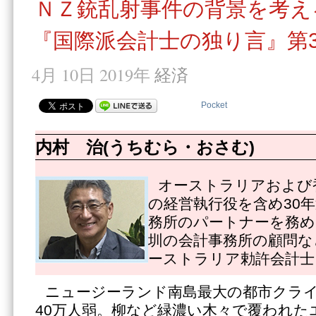
ＮＺ銃乱射事件の背景を考え
『国際派会計士の独り言』第3
4月 10日 2019年
経済
Pocket
内村 治(うちむら・おさむ)
オーストラリアおよび
の経営執行役を含め30
務所のパートナーを務め
圳の会計事務所の顧問な
ーストラリア勅許会計士
ニュージーランド南島最大の都市クラ
40万人弱。柳など緑濃い木々で覆われた