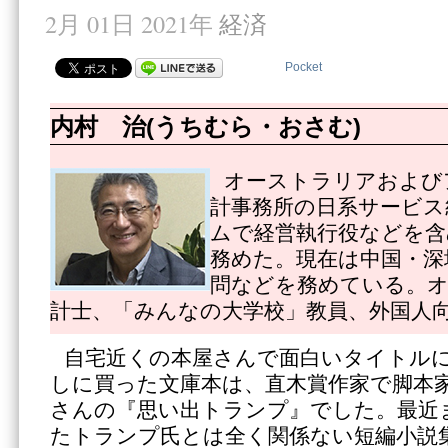
2月 01日 2021年
経済
Pocket
内村 治(うちむら・おさむ)
オーストラリアおよび
計事務所の日系サービス
ムで経営執行役などを含
務めた。現在は中国・深
問などを務めている。
計士、「みんなの大学校」教員、外国人
自宅近くの本屋さんで面白いタイトル
しに買った文庫本は、直木賞作家で脚本
さんの『思い出トランプ』でした。最近
たトランプ氏とは全く関係ない短編小説