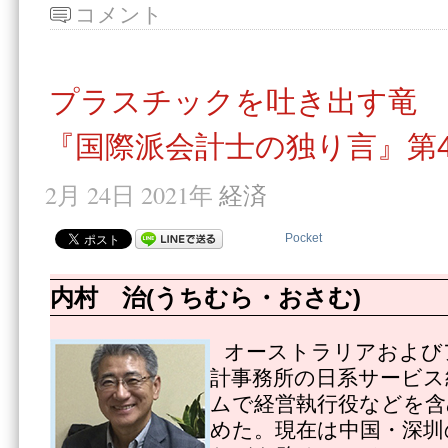
コメント
プラスチックを吐き出す竜
『国際派会計士の独り言』第4
2月 24日 2021年
経済
Pocket
内村 治(うちむら・おさむ)
オーストラリアおよび
計事務所の日系サービス
ムで経営執行役などを含
めた。現在は中国・深圳