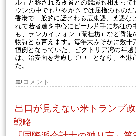
ル」と称される夜景との競演も相まって
ウンの中でも華やかさでは屈指のものだ
香港で一般的に話される広東語、英語な
れて若者達を中心にビール片手に熱狂の
も、ランカイフォン（蘭桂坊）など香港
物詩とも言えます。毎年大みそかに数十
恒例となっていた、ビクトリア湾の年越
は、治安面を考慮して中止となり、香港
た。
コメント
出口が見えない米トランプ政
戦略
『国際派会計士の独り言』第3