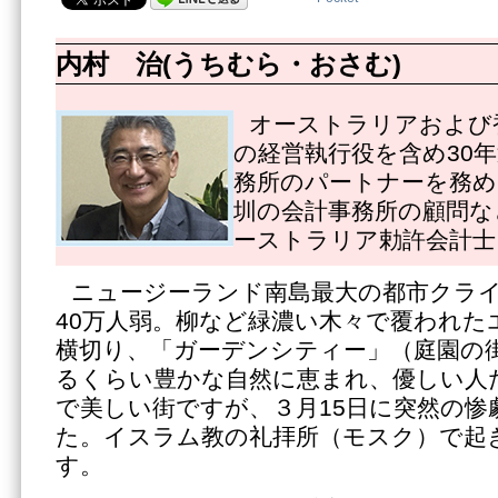
内村 治(うちむら・おさむ)
オーストラリアおよび
の経営執行役を含め30
務所のパートナーを務め
圳の会計事務所の顧問な
ーストラリア勅許会計士
ニュージーランド南島最大の都市クラ
40万人弱。柳など緑濃い木々で覆われた
横切り、「ガーデンシティー」（庭園の
るくらい豊かな自然に恵まれ、優しい人
で美しい街ですが、３月15日に突然の惨
た。イスラム教の礼拝所（モスク）で起
す。