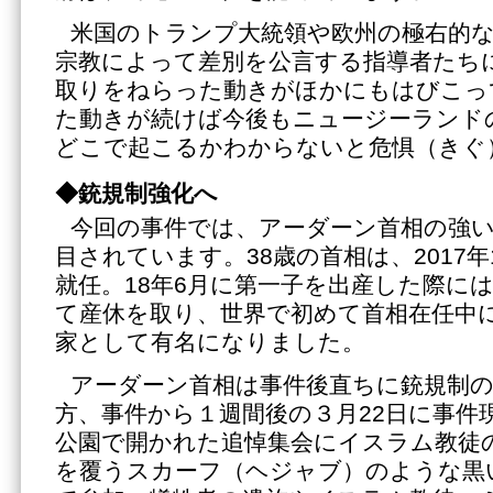
米国のトランプ大統領や欧州の極右的
宗教によって差別を公言する指導者たち
取りをねらった動きがほかにもはびこっ
た動きが続けば今後もニュージーランド
どこで起こるかわからないと危惧（きぐ
◆
銃規制強化へ
今回の事件では、アーダーン首相の強
目されています。38歳の首相は、2017年
就任。18年6月に第一子を出産した際に
て産休を取り、世界で初めて首相在任中
家として有名になりました。
アーダーン首相は事件後直ちに銃規制
方、事件から１週間後の３月22日に事件
公園で開かれた追悼集会にイスラム教徒
を覆うスカーフ（ヘジャブ）のような黒