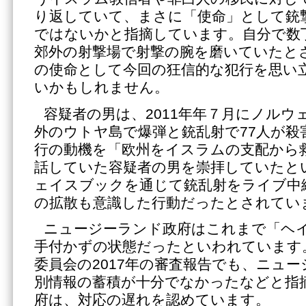
り返していて、まさに「使命」として銃
ではないかと指摘しています。自分で数
郊外の射撃場で射撃の腕を磨いていたと
の使命として今回の狂信的な犯行を思い
いかもしれません。
容疑者の男は、2011年年７月にノルウ
外のウトヤ島で爆弾と銃乱射で77人が殺
行の動機を「欧州をイスラムの支配から
話していた容疑者の男を崇拝していたと
ェイスブックを通じて銃乱射をライブ中
の拡散も意識した行動だったとされてい
ニュージーランド政府はこれまで「ヘ
手付かずの状態だったといわれています
委員会の2017年の審査報告でも、ニュ
別情報の蓄積が十分でなかったなどと指
府は、対応の遅れを認めています。