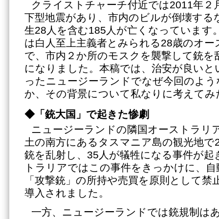
クライストチャーチ付近では2011年２
下型地震があり、市内のビルが倒壊する
生28人を含む185人が亡くなっています
は白人至上主義者とみられる28歳のオー
で、市内２か所のモスクを襲撃して銃を乱
になりました。本稿では、治安が良いと
ったニュージーランドでなぜ今回のよう
か、その背景について私なりに考えてみ
◆「銃大国」で起きた惨劇
ニュージーランドの隣国オーストラリアで
土の南方にあるタスマニア島の観光地で2
銃を乱射し、35人が犠牲になる事件が起
トラリアではこの事件をきっかけに、自
「攻撃銃」の所持や売買を原則として禁
導入されました。
一方、ニュージーランドでは銃規制は