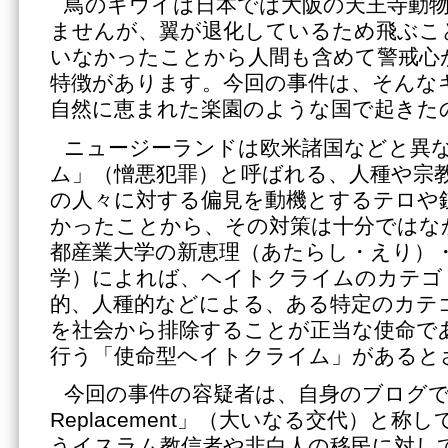
鳥のキウイは日本では大阪の天王寺動
ませんが、翼が退化しているため飛ぶこ
いなかったことから人間も含めて警戒心
特徴があります。今回の事件は、そんな
自然に恵まれた楽園のような国で起きた
ニュージーランドは欧米諸国などと異
ム」（憎悪犯罪）と呼ばれる、人種や宗
の人々に対する偏見を動機とするテロや
かったことから、その対策は十分ではな
都産業大学の新恵理（あたらし・えり）
学）によれば、ヘイトクライムのカテゴ
的、人種的などによる、ある特定のカテ
を社会から排除することが正当な使命で
行う「使命型ヘイトクライム」があると
今回の事件の容疑者は、自身のブログで「Th
Replacement」（大いなる交代）と
うイスラム教信者や非白人の移民に対し