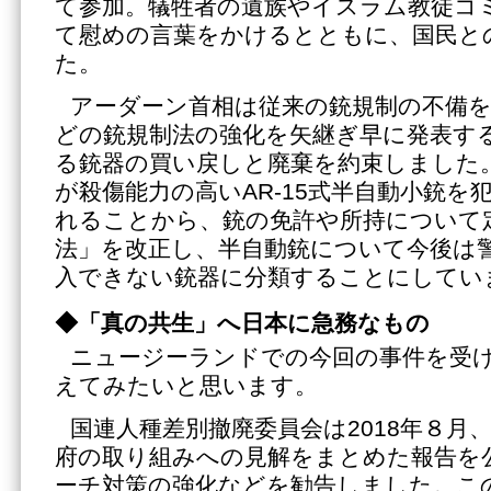
て参加。犠牲者の遺族やイスラム教徒コ
て慰めの言葉をかけるとともに、国民と
た。
アーダーン首相は従来の銃規制の不備
どの銃規制法の強化を矢継ぎ早に発表す
る銃器の買い戻しと廃棄を約束しました
が殺傷能力の高いAR-15式半自動小銃を
れることから、銃の免許や所持について
法」を改正し、半自動銃について今後は
入できない銃器に分類することにしてい
◆
「真の共生」へ日本に急務なもの
ニュージーランドでの今回の事件を受
えてみたいと思います。
国連人種差別撤廃委員会は2018年８月
府の取り組みへの見解をまとめた報告を
ーチ対策の強化などを勧告しました。こ