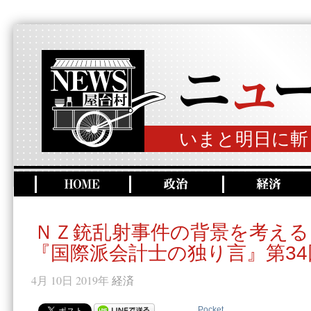
いまと明日に斬
ＮＺ銃乱射事件の背景を考える
『国際派会計士の独り言』第34
4月 10日 2019年
経済
Pocket