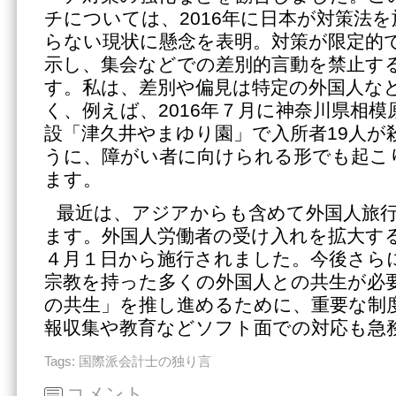
チについては、2016年に日本が対策法
らない現状に懸念を表明。対策が限定的
示し、集会などでの差別的言動を禁止す
す。私は、差別や偏見は特定の外国人な
く、例えば、2016年７月に神奈川県相
設「津久井やまゆり園」で入所者19人が
うに、障がい者に向けられる形でも起こ
ます。
最近は、アジアからも含めて外国人旅
ます。外国人労働者の受け入れを拡大す
４月１日から施行されました。今後さら
宗教を持った多くの外国人との共生が必
の共生」を推し進めるために、重要な制
報収集や教育などソフト面での対応も急
Tags:
国際派会計士の独り言
コメント