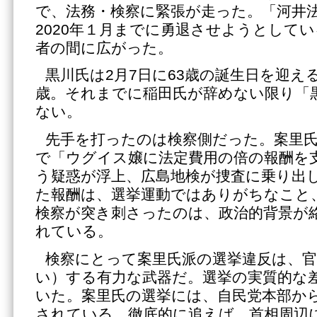
で、法務・検察に緊張が走った。「河井
2020年１月までに勇退させようとして
者の間に広がった。
黒川氏は2月7日に63歳の誕生日を迎え
歳。それまでに稲田氏が辞めない限り「
ない。
先手を打ったのは検察側だった。案里
で「ウグイス嬢に法定費用の倍の報酬を
う疑惑が浮上、広島地検が捜査に乗り出
た報酬は、選挙運動ではありがちなこと
検察が突き刺さったのは、政治的背景が
れている。
検察にとって案里氏派の選挙違反は、
い）する有力な武器だ。選挙の実質的な
いた。案里氏の選挙には、自民党本部か
されている。徹底的に追えば、首相周辺