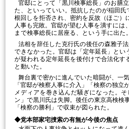
官邸にとって「黒川検事総長」のお膳
た、といっていい。抵抗したのが稲田氏
根回しを拒否され、密約を反故（ほご）
人事も完敗。官邸が望む人事を潰すには
まで検事総長に居座る、という手に出た
法相を辞任した克行氏の後任の森雅子法
できなかった。官邸は「定年延長」とい
が疑われる定年延長を後付けで合法化す
と動いた。
舞台裏で密かに進んでいた暗闘が、一
「官邸が検察人事に介入」「検察の独立
メディアを巻き込んだ騒ぎになった。そ
ン」で黒川氏は失脚。後任の東京高検検
「検察の勝利」で収束が図られた。
◆党本部家宅捜索の有無が今後の焦点
水面下の人事抗争とセットになって進