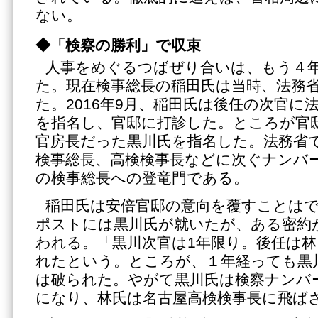
ない。
◆「検察の勝利」で収束
人事をめぐるつばぜり合いは、もう４
た。現在検事総長の稲田氏は当時、法務
た。2016年9月、稲田氏は後任の次官に
を指名し、官邸に打診した。ところが官
官房長だった黒川氏を指名した。法務省
検事総長、高検検事長などに次ぐナンバ
の検事総長への登竜門である。
稲田氏は安倍官邸の意向を覆すことは
ポストには黒川氏が就いたが、ある密約
われる。「黒川次官は1年限り。後任は
れたという。ところが、１年経っても黒
は破られた。やがて黒川氏は検察ナンバ
になり、林氏は名古屋高検検事長に飛ば