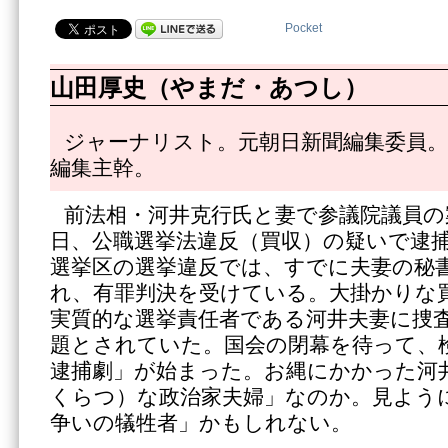
Pocket
山田厚史（やまだ・あつし）
ジャーナリスト。元朝日新聞編集委員。
編集主幹。
前法相・河井克行氏と妻で参議院議員の
日、公職選挙法違反（買収）の疑いで逮
選挙区の選挙違反では、すでに夫妻の秘
れ、有罪判決を受けている。大掛かりな
実質的な選挙責任者である河井夫妻に捜
題とされていた。国会の閉幕を待って、
逮捕劇」が始まった。お縄にかかった河
くらつ）な政治家夫婦」なのか。見よう
争いの犠牲者」かもしれない。