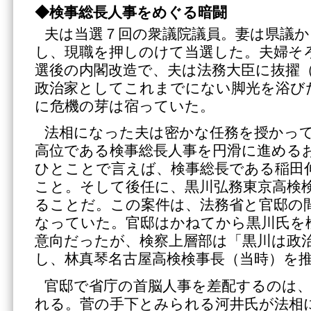
◆検事総長人事をめぐる暗闘
夫は当選７回の衆議院議員。妻は県議か
し、現職を押しのけて当選した。夫婦そ
選後の内閣改造で、夫は法務大臣に抜擢
政治家としてこれまでにない脚光を浴び
に危機の芽は宿っていた。
法相になった夫は密かな任務を授かっ
高位である検事総長人事を円滑に進める
ひとことで言えば、検事総長である稲田
こと。そして後任に、黒川弘務東京高検
ることだ。この案件は、法務省と官邸の
なっていた。官邸はかねてから黒川氏を
意向だったが、検察上層部は「黒川は政
し、林真琴名古屋高検検事長（当時）を
官邸で省庁の首脳人事を差配するのは、
れる。菅の手下とみられる河井氏が法相