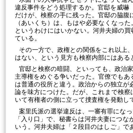
違反事件をどう処理するか。官邸を威嚇
だけが、検察の手に残った。官邸の脇腹
（あいくち）は、もはや必要なくなった
というわけにはいかない。河井夫婦の買
ている。
その一方で、政権との関係をこれ以上
はない、という見方も検察内部にはある
官邸と検察の暗闘、といっても、政治
主導権をめぐる争いだった。官僚でもあ
は普通の役所と違う。政治からの独立が
論を味方につけた。だが、これまで検察
いて有権者の側に立って捜査権を発動し
案里氏派の選挙違反は、一審有罪になっ
「入り口」で、秘書らは河井夫妻につな
いう。河井夫婦は「２段目のはしご」で