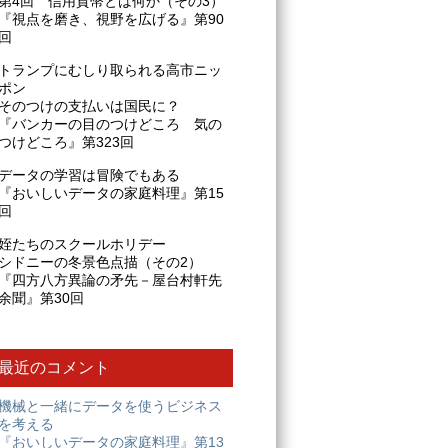
第4回 信用貨幣とは何か（その3）
『視点を磨き、視野を広げる』第90
回
トランプにむしり取られる高市ニッ
ポン
そのつけの支払いは国民に？
『バンカーの目のつけどころ 気の
つけどころ』第323回
データの学習は冒険でもある
『おいしいデータの家庭料理』第15
回
姪たちのスクールホリデー
シドニーの冬景色点描（その2）
『四方八方異論の矛先－屋台村軒先
余聞』第30回
最近のコメント
機械と一緒にデータを使うビジネス
を考える
『おいしいデータの家庭料理』第13