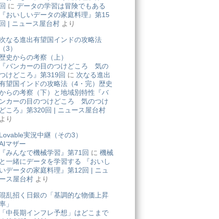
回
に
データの学習は冒険でもある
『おいしいデータの家庭料理』第15
回 | ニュース屋台村
より
次なる進出有望国インドの攻略法
（3）
歴史からの考察（上）
『バンカーの目のつけどころ 気の
つけどころ』第319回
に
次なる進出
有望国インドの攻略法（4・完）歴史
からの考察（下）と地域別特性『バ
ンカーの目のつけどころ 気のつけ
どころ』第320回 | ニュース屋台村
より
Lovable実況中継（その3）
AIマザー
『みんなで機械学習』第71回
に
機械
と一緒にデータを学習する 『おいし
いデータの家庭料理』第12回 | ニュ
ース屋台村
より
混乱招く日銀の「基調的な物価上昇
率」
「中長期インフレ予想」はどこまで