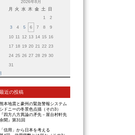
2026年8月
月
火
水
木
金
土
日
1
2
3
4
5
6
7
8
9
10
11
12
13
14
15
16
17
18
19
20
21
22
23
24
25
26
27
28
29
30
31
月
最近の投稿
熊本地震と豪州の緊急警報システム
シドニーの冬景色点描（その3）
『四方八方異論の矛先－屋台村軒先
余聞』第31回
「信用」から日本を考える