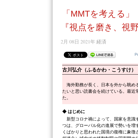
「MMTを考える」
『視点を磨き、視野
2月 08日 2021年
経済
P
古川弘介（ふるかわ・こうすけ）
海外勤務が長く、日本を外から眺め
たいと思い読書会を続けている。最近
た。
◆
はじめに
新型コロナ禍によって、国家を意識
つは、グローバル化の進展で勢いを増
くばかりと思われた国境の復権に象徴