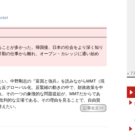
ocket
ることが多かった。帰国後、日本の社会をより深く知り
常勤の仕事から離れ、オープン・カレッジに通い始め
« 7
たい。中野剛志の『富国と強兵』を読みながらMMT（現
な反グローバル化、反緊縮の動きの中で、財政政策を中
れ、その一つの象徴的な問題提起が、MMTだからであ
に批判的な立場である。その理由を見ることで、自由貿
考えたい。
記事全文>>