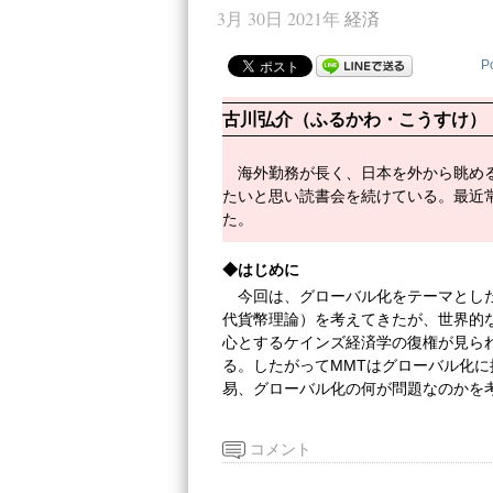
3月 30日 2021年
経済
P
古川弘介（ふるかわ・こうすけ）
海外勤務が長く、日本を外から眺め
たいと思い読書会を続けている。最近
た。
◆はじめに
今回は、グローバル化をテーマとし
代貨幣理論）を考えてきたが、世界的
心とするケインズ経済学の復権が見ら
る。したがってMMTはグローバル化
易、グローバル化の何が問題なのかを
コメント