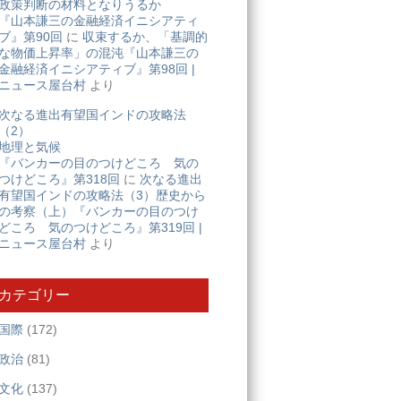
政策判断の材料となりうるか
『山本謙三の金融経済イニシアティ
ブ』第90回
に
収束するか、「基調的
な物価上昇率」の混沌『山本謙三の
金融経済イニシアティブ』第98回 |
ニュース屋台村
より
次なる進出有望国インドの攻略法
（2）
地理と気候
『バンカーの目のつけどころ 気の
つけどころ』第318回
に
次なる進出
有望国インドの攻略法（3）歴史から
の考察（上）『バンカーの目のつけ
どころ 気のつけどころ』第319回 |
ニュース屋台村
より
カテゴリー
国際
(172)
政治
(81)
文化
(137)