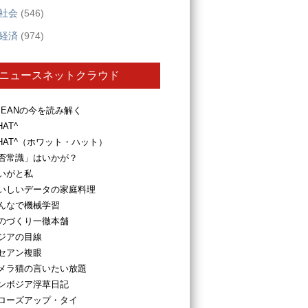
社会
(546)
経済
(974)
ニュースネットクラウド
SEANの今を読み解く
HAT^
HAT^（ホワット・ハット）
否常識」はいかが？
いがと私
いしいデータの家庭料理
んなで機械学習
のづくり一徹本舗
ジアの目線
セアン複眼
メラ猫の言いたい放題
ンボジア浮草日記
ローズアップ・タイ