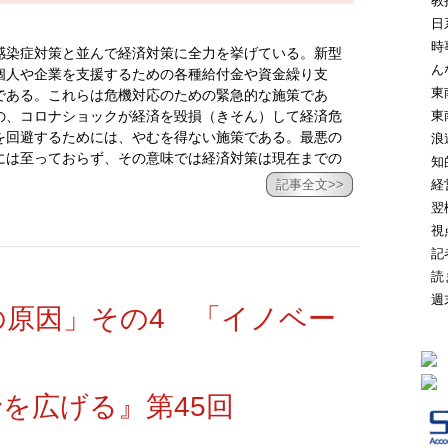
教
日
時
感染症対策と並んで経済対策に全力を挙げている。新型
ん
個人や企業を支援するための各種給付金や資金繰り支
東
である。これらは危機対応のための緊急的な施策であ
東
の、コロナショックが経済を毀損（きそん）して経済危
を回避するためには、やむを得ない施策である。最悪の
浪
には至っておらず、その意味では経済対策は現在までの
知
経
記事全文>>
翌
視
記
読
週
の原因」その4 「イノベー
を広げる』第45回