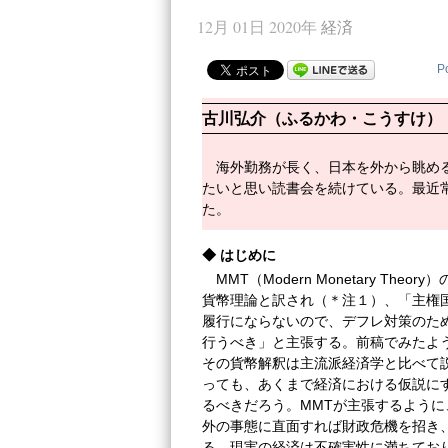
12月 01日 2020年
経済
P
古川弘介（ふるかわ・こうすけ）
海外勤務が長く、日本を外から眺め
たいと思い読書会を続けている。最近
た。
◆
はじめに
MMT（Modern Monetary T
貨幣理論と訳され（＊注１）、「主権
履行にならないので、デフレ対策のた
行うべき」と主張する。前稿でみたよ
その貨幣解釈は主流派経済学と比べて
っても、あくまで経済における仮説に
るべきだろう。MMTが主張するよう
外の事態に直面すれば財政危機を招き
る。現実の経済は不確実性に満ちてお