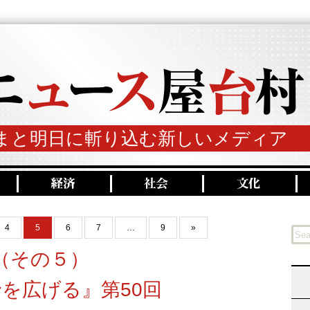
まと明日に斬り込む新しいメディア
4
5
6
7
…
9
»
（その５）
を広げる』第50回