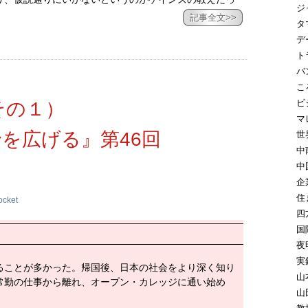
ジ
記事全文>>
タ
デ
ト
バ
こ
ビ
その１）
マ
を広げる』第46回
世
中
中
企
住
ocket
四
国
夜
実
ることが多かった。帰国後、日本の社会をより深く知り
山
常勤の仕事から離れ、オープン・カレッジに通い始め
山