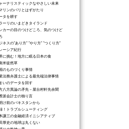
ャーナリスティックなやさしい未来
マリンのパリとはずがたり
ータを耕す
ラーリのいまどきタイランド
ンカーの目のつけどころ、気のつけど
ろ
ジネスの”あり方” ”やり方” ”つくり方”
レーシア紀行
界に挑む！地方に眠る日本の食
南米徒然草
国のものづくり事情
業法務弁護士による最先端法律事情
まいのデータを回す
方八方異論の矛先－屋台村軒先余聞
際派会計士の独り言
明け前のパキスタンから
録！トラブルシューティング
本謙三の金融経済イニシアティブ
田厚史の地球は丸くない