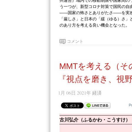
州連合）域内での移動制限や国家間の
う一つが、新型コロナ対策で国民の自
――国家の怖さとありがたさ――を実
「厳しさ」と日本の「緩（ゆる）さ」
のあり方を考える良い機会となった。
コメント
MMTを考える（そ
『視点を磨き、視野
1月 06日 2021年
経済
P
古川弘介（ふるかわ・こうすけ）