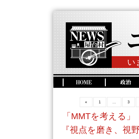
い
«
1
…
3
「MMTを考える」
『視点を磨き、視野