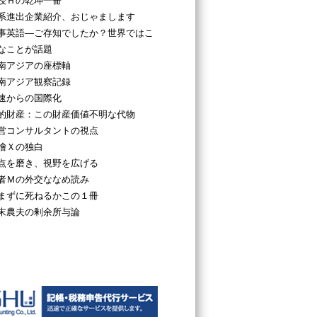
授Ｈの乾坤一冊
系進出企業紹介、おじゃまします
事英語―ご存知でしたか？世界ではこ
なことが話題
南アジアの座標軸
南アジア観察記録
速からの国際化
的財産：この財産価値不明な代物
営コンサルタントの視点
檜Ｘの独白
点を磨き、視野を広げる
者Ｍの外交ななめ読み
まずに死ねるかこの１冊
末農夫の剰余所与論