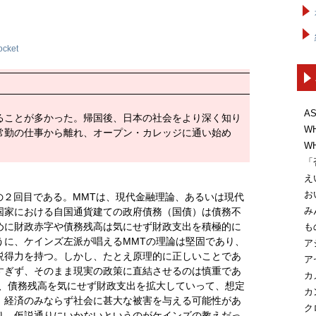
ocket
A
ることが多かった。帰国後、日本の社会をより深く知り
W
常勤の仕事から離れ、オープン・カレッジに通い始め
W
「
え
お
heory）の２回目である。MMTは、現代金融理論、あるいは現代
み
国家における自国通貨建ての政府債務（国債）は債務不
めに財政赤字や債務残高は気にせず財政支出を積極的に
も
うに、ケインズ左派が唱えるMMTの理論は堅固であり、
ア
説得力を持つ。しかし、たとえ原理的に正しいことであ
ア
すぎず、そのまま現実の政策に直結させるのは慎重であ
カ
に、債務残高を気にせず財政支出を拡大していって、想定
カ
、経済のみならず社会に甚大な被害を与える可能性があ
ク
り、仮説通りにいかないというのがケインズの教えだっ