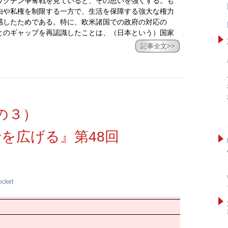
ワクチン争奪戦を見ていると、その思いを強くする。も
由や私権を制限する一方で、生活を保障する強大な権力
感したためである。特に、欧米諸国での政府の対応の
とのギャップを再認識したことは、（日本という）国家
記事全文>>
の３）
を広げる』第48回
ocket