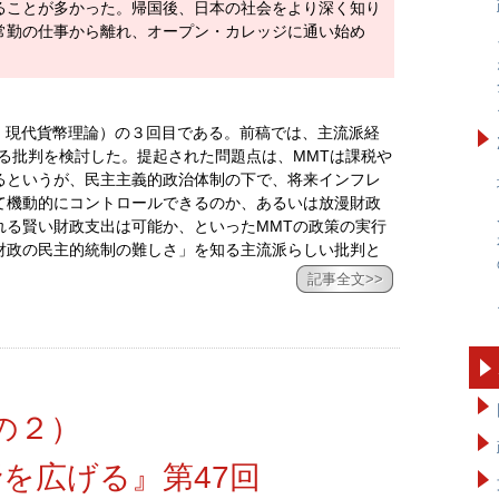
ることが多かった。帰国後、日本の社会をより深く知り
常勤の仕事から離れ、オープン・カレッジに通い始め
Theory：現代貨幣理論）の３回目である。前稿では、主流派経
る批判を検討した。提起された問題点は、MMTは課税や
るというが、民主主義的政治体制の下で、将来インフレ
て機動的にコントロールできるのか、あるいは放漫財政
れる賢い財政支出は可能か、といったMMTの政策の実行
財政の民主的統制の難しさ」を知る主流派らしい批判と
記事全文>>
の２）
を広げる』第47回