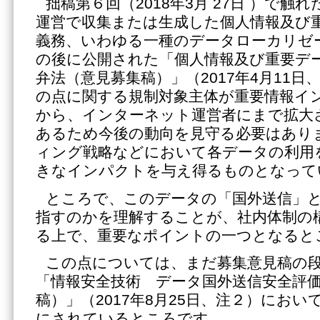
拙稿第６回（2018年3月 27日 ）で
運営で収集または生成した個人情報及び
義務、いわゆる一種のデータローカリゼ
の後に公開された「個人情報及び重要デ
弁法（意見募集稿）」（2017年4月11
の点に関する規制対象主体が重要情報イ
から、インターネット運営者にまで拡大
あるため今後の動向を見守る必要はあり
ィング戦略などにおいて各データの利用
きなインパクトを与え得るものとなって
ところで、このデータの「国外送信」
指すのかを理解することが、社内体制の
る上で、重要なポイントの一つとなると
この点については、まだ募集意見稿の
「情報安全技術 データ国外送信安全評
稿）」（2017年8月25日、注２）にお
にされているところです。