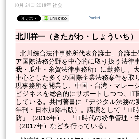
10月 24日 2018年
社会
Pocket
北川祥一（きたがわ・しょういち）
北川綜合法律事務所代表弁護士。弁護士
ア国際法務分野を中心的に取り扱う法律
我・瓜生・糸賀法律事務所）に勤務し、
中心とした多くの国際企業法務案件を取
現事務所を開業し、中国・台湾・マレー
ビジネスを総合的にサポートしつつ、IT
している。共同著書に『デジタル法務の実
年刊・日本加除出版）。講演として「IT
防」（2016年）、「IT時代の紛争管理
（2017年）などを行っている。