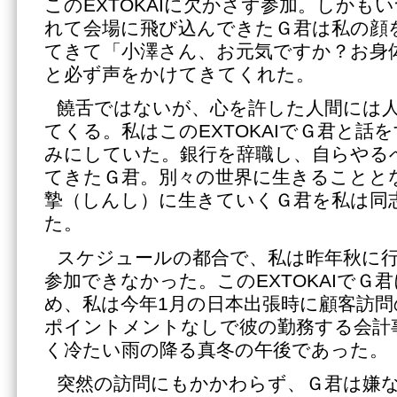
このEXTOKAIに欠かさず参加。しかも
れて会場に飛び込んできたＧ君は私の顔
てきて「小澤さん、お元気ですか？お身
と必ず声をかけてきてくれた。
饒舌ではないが、心を許した人間には
てくる。私はこのEXTOKAIでＧ君と話
みにしていた。銀行を辞職し、自らやる
てきたＧ君。別々の世界に生きることと
摯（しんし）に生きていくＧ君を私は同
た。
スケジュールの都合で、私は昨年秋に行わ
参加できなかった。このEXTOKAIでＧ
め、私は今年1月の日本出張時に顧客訪
ポイントメントなしで彼の勤務する会計
く冷たい雨の降る真冬の午後であった。
突然の訪問にもかかわらず、Ｇ君は嫌