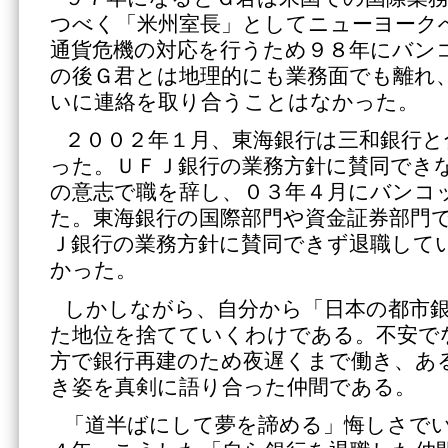
つべく「米州室長」としてニューヨーク
通貨危機の対応を行うため９８年にバン
の後Ｇ君とは地理的にも業務面でも離れ
いに連絡を取り合うことはなかった。
２００２年１月、東海銀行は三和銀行と
った。ＵＦＪ銀行の業務方針に賛同でき
の意志で職を辞し、０３年４月にバンコ
た。東海銀行の国際部門や資金証券部門
Ｊ銀行の業務方針に賛同できず退職して
かった。
しかしながら、自分から「日本の都市
た地位を捨てていくわけである。不安で
方で銀行再建のため夜遅くまで働き、あ
き姿を真剣に語り合った仲間である。
「道半ばにして夢を諦める」悔しさで