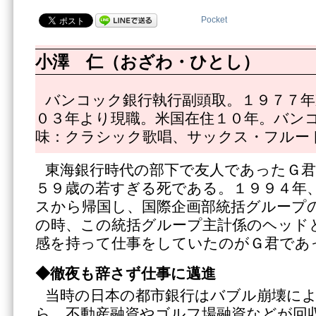
Pocket
小澤 仁（おざわ・ひとし）
バンコック銀行執行副頭取。１９７７年
０３年より現職。米国在住１０年。バン
味：クラシック歌唱、サックス・フルー
東海銀行時代の部下で友人であったＧ
５９歳の若すぎる死である。１９９４年
スから帰国し、国際企画部統括グループ
の時、この統括グループ主計係のヘッド
感を持って仕事をしていたのがＧ君であ
◆徹夜も辞さず仕事に邁進
当時の日本の都市銀行はバブル崩壊に
ら、不動産融資やゴルフ場融資などが回