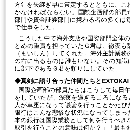
方針を矢継ぎ早に策定するとともに、こ
かなければならない。国際企画部の部員
部門や資金証券部門に携わる者の多くは
で仕事をした。
こうした中で海外支店や国際部門全体
とめの重責を担っていたＧ君は、徹夜も
（まいしん）してくれた。海外主計業務
の右に出るものは誰もいない。その知識
に部下であるＧ君を頼りにしていた。
◆真剣に語り合った仲間たちとEXTOKAI
国際企画部の部員たちはこうして毎日
をしていたが、深夜を過ぎるころになる
人が車座になって議論を行うことがたび
銀行はこんな悲惨な状況になってしまっ
本の銀行は国際業務として何を行うべき
取引を行うことの意味は何か？」「最も