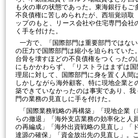
も火の車の状態であった。東海銀行もご
不良債権に苦しめられたが、西垣覚頭取
ップのもと、リース会社や住宅専門会社
く手を付けた。
一方で、「国際部門は重要部門ではな
の圧力で国際部門は縮小を迫られていた
台骨を壊すほどの不良債権をつくったの
にもかかわらず、「リストラはまずは国
理屈に対して、国際部門に身を置く人間
しかしながら海外顧客、特に現地企業と
築できていなかったのは事実であり、我
門の業務の見直しに手を付けた。
「国際業務戦略の再構築」「現地企業（
らの撤退」「海外支店業務の効率化と人
の再編成」「海外出資戦略の見直し」「
達源の確保」「資金放出先の見直し」。