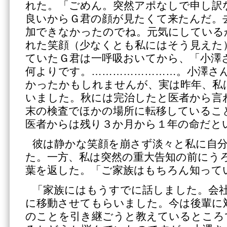
れた。「ごめん。突然アポなしで申し訳
良いからＧ君の顔が見たくて来たんだ。去年
加できなかったのでね。元気にしている
れた笑顔（少なくとも私にはそう見えた
ていたＧ君は一呼吸おいてから、「小澤
何よりです。……………………。小澤さ
かったかもしれませんが、実は昨年、私
いました。秋には完治したと医者から言
末の検査でほかの場所に転移しているこ
医者からは残り３か月から１年の命だと
彼は静かな笑顔を崩さず淡々と私に自
た。一方、私は突然の重大告知の前にう
葉を返した。「ご家族はもちろん知って
「家族にはもうすでに話しました。会
に移動させてもらいました。今は後輩に
のことを引き継ごうと教えているところ