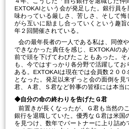
４年、こうした「自ら銀行を退職した仲
EXTOKAIという会が発足した。銀行員
味わっている厳しさ、苦しさ、そして悔
がら互いに励まし合っていくという趣旨
年２回開催されている。
会の最年長者の一人である私は、同僚
できなかった責任を感じ、EXTOKAIの
前で頭を下げてわびたこともあった。そんな
も、今ではすっかり各分野で活躍してお
ある。EXTOKAIは現在では会員数２０
となった。発足以来ずっと会の面倒を見
君、Ａ君、Ｓ君など幹事の皆様には本当
◆自分の命の終わりを告げたＧ君
前置きが長くなったが、Ｇ君も当然の
銀行を退職していた。優秀なＧ君は米国
を見つけ、数年でパートナーに上り詰め