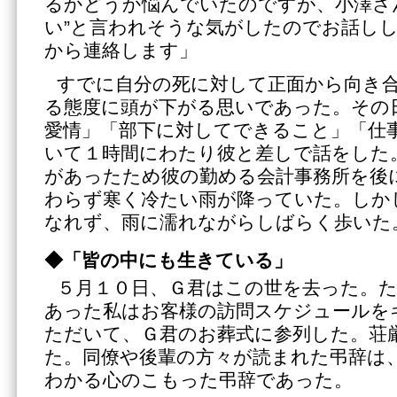
るかどうか悩んでいたのですが、小澤さ
い”と言われそうな気がしたのでお話し
から連絡します」
すでに自分の死に対して正面から向き
る態度に頭が下がる思いであった。その
愛情」「部下に対してできること」「仕
いて１時間にわたり彼と差しで話をした
があったため彼の勤める会計事務所を後
わらず寒く冷たい雨が降っていた。しか
なれず、雨に濡れながらしばらく歩いた
◆「皆の中にも生きている」
５月１０日、Ｇ君はこの世を去った。
あった私はお客様の訪問スケジュールを
ただいて、Ｇ君のお葬式に参列した。荘
た。同僚や後輩の方々が読まれた弔辞は
わかる心のこもった弔辞であった。