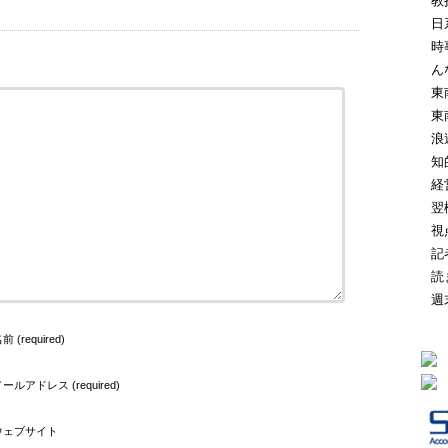
教
日
時
ん
東
東
浪
知
経
翌
視
記
読
週
前 (required)
ールアドレス (required)
ウェブサイト