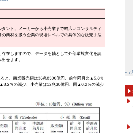
ルタント。メーカーから小売業まで幅広いコンサルティ
けの商材を扱う企業の現場レベルでの具体的な販売手法
く存在しますので、データを軸として外部環境変化を読
み出せます。
« 7
ると、商業販売額は36兆8300億円、前年同月比▲5.8％
▲8.2％の減少、小売業は12兆30億円、同▲0.2％の減少