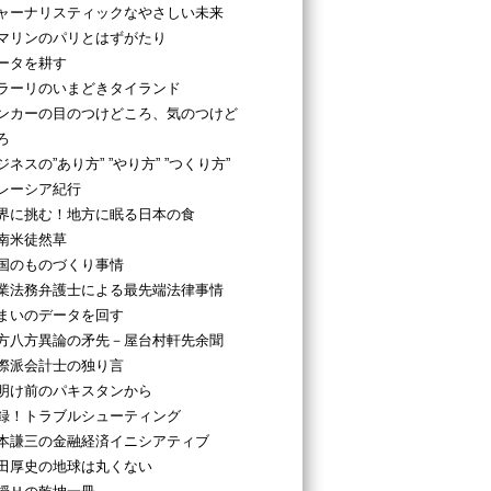
ャーナリスティックなやさしい未来
マリンのパリとはずがたり
ータを耕す
ラーリのいまどきタイランド
ンカーの目のつけどころ、気のつけど
ろ
ジネスの”あり方” ”やり方” ”つくり方”
レーシア紀行
界に挑む！地方に眠る日本の食
南米徒然草
国のものづくり事情
業法務弁護士による最先端法律事情
まいのデータを回す
方八方異論の矛先－屋台村軒先余聞
際派会計士の独り言
明け前のパキスタンから
録！トラブルシューティング
本謙三の金融経済イニシアティブ
田厚史の地球は丸くない