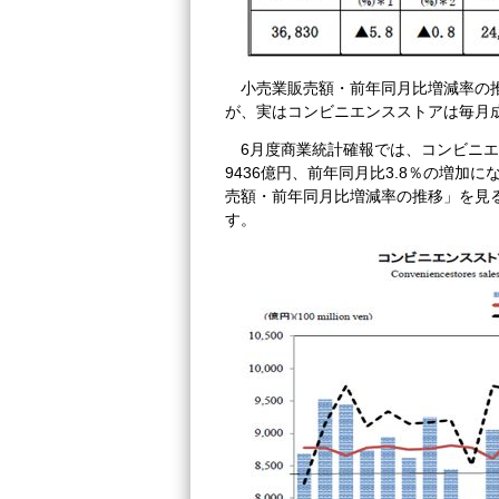
小売業販売額・前年同月比増減率の
が、実はコンビニエンスストアは毎月
6月度商業統計確報では、コンビニ
9436億円、前年同月比3.8％の増
売額・前年同月比増減率の推移」を見
す。