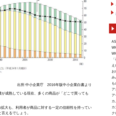
A
W
W
「
え
お
み
も
出所:中小企業庁 2016年版中小企業白書より
ア
費が成熟している現在、多くの商品が「どこで買っても
ア
。
カ
カ
の拡大も、利用者が商品に対する一定の信頼性を持ってい
と言えるでしょう。
ク