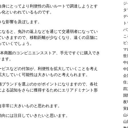
ジ
自身にとってより利便性の高いルートで調達しようとす
タ
ル化といわれているものです。
デ
きな影響を及ぼします。
ト
バ
になると、免許の返上などを通じて交通弱者になってい
こ
ていきますので、移動距離が少なくなり、遠くの店舗に
ビ
っていくでしょう。
マ
基本商圏のコンビニエンスストア、手元ですぐに購入でき
世
ります。
中
ービスなどの付加が、利便性を拡大していくことを考え
中
拡大していく可能性は大きいものと考えられます。
企
住
舗ブランドを選ぶのかがポイントになりますので、各社
四
による認知をさらに獲得するためにエリアドミナント形
国
夜
は非常に大きいものと思われます。
実
山
動向には注目していきたいと思います。
山