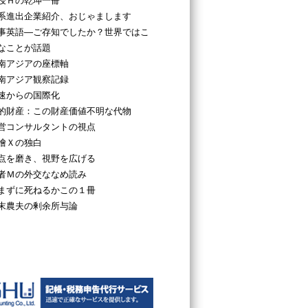
授Ｈの乾坤一冊
系進出企業紹介、おじゃまします
事英語―ご存知でしたか？世界ではこ
なことが話題
南アジアの座標軸
南アジア観察記録
速からの国際化
的財産：この財産価値不明な代物
営コンサルタントの視点
檜Ｘの独白
点を磨き、視野を広げる
者Ｍの外交ななめ読み
まずに死ねるかこの１冊
末農夫の剰余所与論