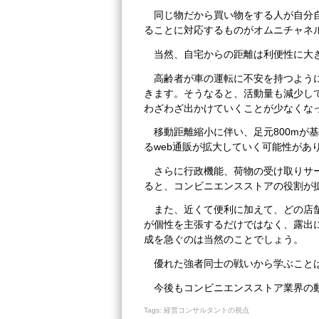
同じ物だから買い物をする人が自分
ることに対応するものがオムニチャネ
当然、自宅からの距離は利便性に大
高齢者が車の運転に不安を持つよう
きます。そうなると、活動量も減少し
わざわざ出かけていくことが少なくな
移動距離縮小に伴い、足元800mが
るweb通販が拡大していく可能性があ
さらに行政機能、荷物の受け取りサ
ると、コンビニエンスストアの役割が
また、近くて便利に加えて、どの店
が個性を主張するだけではなく、露出
成を急ぐのは当然のことでしょう。
優れた強者同士の戦いから学ぶこと
今後もコンビニエンスストア業界の
Tags:
経営コンサルタントの視点