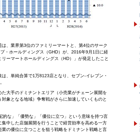
題は、業界第3位のファミリーマートと、第4位のサーク
・ホールディングス（GHD）が、2016年9月1日に経
ミリーマートホールディングス（HD）」が発足したこと
は、単純合算で1万8123店となり、セブン‐イレブン・
す。
めた大手のドミナントエリア（小売業がチェーン展開を
う対象となる地域）争奪戦がさらに加速していくものと
「支配的な」「優勢な」「優位に立つ」という意味を持つ言
に集中した店舗展開を行うことで経営効率を高める一方
売業の優位に立つことを狙う戦略をドミナント戦略と言