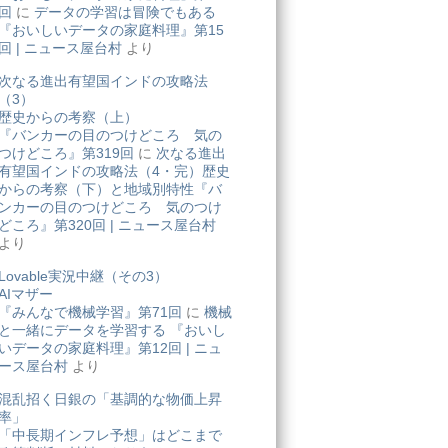
回
に
データの学習は冒険でもある
『おいしいデータの家庭料理』第15
回 | ニュース屋台村
より
次なる進出有望国インドの攻略法
（3）
歴史からの考察（上）
『バンカーの目のつけどころ 気の
つけどころ』第319回
に
次なる進出
有望国インドの攻略法（4・完）歴史
からの考察（下）と地域別特性『バ
ンカーの目のつけどころ 気のつけ
どころ』第320回 | ニュース屋台村
より
Lovable実況中継（その3）
AIマザー
『みんなで機械学習』第71回
に
機械
と一緒にデータを学習する 『おいし
いデータの家庭料理』第12回 | ニュ
ース屋台村
より
混乱招く日銀の「基調的な物価上昇
率」
「中長期インフレ予想」はどこまで