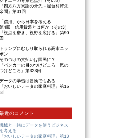
シドニーの冬景色点描（その3）
『四方八方異論の矛先－屋台村軒先
余聞』第31回
「信用」から日本を考える
第4回 信用貨幣とは何か（その3）
『視点を磨き、視野を広げる』第90
回
トランプにむしり取られる高市ニッ
ポン
そのつけの支払いは国民に？
『バンカーの目のつけどころ 気の
つけどころ』第323回
データの学習は冒険でもある
『おいしいデータの家庭料理』第15
回
最近のコメント
機械と一緒にデータを使うビジネス
を考える
『おいしいデータの家庭料理』第13