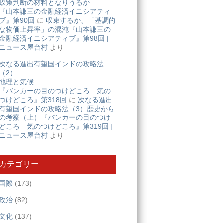
政策判断の材料となりうるか
『山本謙三の金融経済イニシアティ
ブ』第90回
に
収束するか、「基調的
な物価上昇率」の混沌『山本謙三の
金融経済イニシアティブ』第98回 |
ニュース屋台村
より
次なる進出有望国インドの攻略法
（2）
地理と気候
『バンカーの目のつけどころ 気の
つけどころ』第318回
に
次なる進出
有望国インドの攻略法（3）歴史から
の考察（上）『バンカーの目のつけ
どころ 気のつけどころ』第319回 |
ニュース屋台村
より
カテゴリー
国際
(173)
政治
(82)
文化
(137)