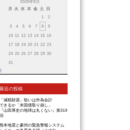
2026年8月
月
火
水
木
金
土
日
1
2
3
4
5
6
7
8
9
10
11
12
13
14
15
16
17
18
19
20
21
22
23
24
25
26
27
28
29
30
31
月
最近の投稿
「減税財源」狙いは外為会計
できるか「米国債取り崩し」
『山田厚史の地球は丸くない』第319
回
熊本地震と豪州の緊急警報システム