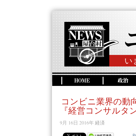
い
コンビニ業界の動
『経営コンサルタ
9月 16日 2016年
経済
P