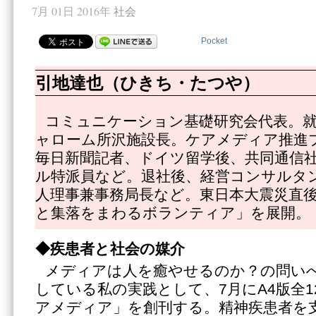
7月 01日 2016年
社会
Pocket
引地達也（ひきち・たつや）
コミュニケーション基礎研究会代表。就
ャローム所沢施設長。ケアメディア推進
毎日新聞記者、ドイツ留学後、共同通信
ル特派員など。退社後、経営コンサルタ
人理事兼事務局長など。東日本大震災直
と集落をまわるボランティア」を展開。
◆疾患者と社会の媒介
メディアは人を癒やせるのか？の問い
している私の実践として、7月にA4版全
アメディア」を創刊する。精神疾患者を