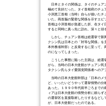
日本とタイの関係は、タイのチュア
極めて良好だった。タイ首相府のチュ
小渕恵三首相（当時）自らが描いたチ
いた。両首脳の緊密な関係を示すエピ
首相は小渕首相が急逝した折、在タイ
すると同時に真っ先に訪れ、深々と頭
しかし、チュアン首相は総選挙で新
クシン氏は日本との「対等な関係」を
本外務省幹部）と反発するに至って、
のになってしまった。
こうした事態に陥った主因は、総選
がら、当時の日本大使館がチュアン民
タクシン氏らタイ愛国党関係者へのア
当時の日本大使館幹部は「日本のメ
ど、いったいどうやって選挙情勢の分
あった。１９９０年代前半ごろまでの
ィアは日本大使館の情勢分析に頼らず
の選挙区を直接取材したりするなどし
が、日本大使館だったのである。