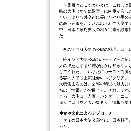
２番目はどこかといえば、これには
時の大使（すでに退官）は何度か会っ
というよりも外交術に長けたやり手の
の高い宿題をたくさん出されて大変で
中、日印の政府要人の相互往来が頻繁
た。
その実力派大使の公邸の料理とは、
駐インド大使公邸のパーティーに招
人の得意とする料理が何かは知らない
してくれた。「いまだにカースト制度
る客の大半は上流社会のベジタリアン
大勢集まるのは、公邸の料理の魅力と
ちの『情報』がお目当て。それこそが
ころ、大使は「人寄せパンダ」。ニュ
周りには自然と人が集まり、情報も集
◆食や文化によるアプローチ
タイの日本大使公邸では、日本料理
った。