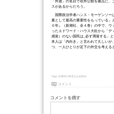
「外遊」の名目で在外公館を拠点に、
スがあるからだろう。
国際政治学者ハンス・モーゲンソー
素として最高の重要性をもっている」
０年』（新潮社、全４巻）の中で、ウ
ったエドワード・ハウス大佐から「デ
感覚）のない国民は､必ず凋落する」
本人は「内向き」と言われて久しいが
つ、一人ひとりが足下の外交を考える
Tags:
記者Ｍの外交ななめ読み
コメント
コメントを残す