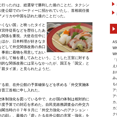
に行ったのは、総選挙で勝利した後のことだ。タクシン
大使公邸でのパーティーに招かれていたし、首相就任後
アメリカや中国を訪れた後のことだった。
いくない国」と映ったタイと
東宮侍従長などを歴任したあ
な関係を重視。大使在任中に
たほか、日本料理が好きなタ
A
などして外交関係改善の糸口
W
、事前に着物を用意しておい
W
を示して袖を通してみたという。こうした王室に対する
「
劇的な関係改善には至らなかったが、国王を「国父」と
え
「親タイ派」と見られたようだ。
お
み
も
する前、在外公館の予算確保などを求める「外交実施体
ア
倍晋三首相に申し入れた。
ア
交体制強化を図っている中で、わが国の体制は相対的に
カ
年度予算での対応を求めた。自民党政務調査会の外交力
カ
内閣当時の０７年９月に「外交力強化へのアクション・
ク
本の顔』、最後の『砦』たる在外公館の充実・強化」を