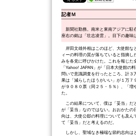
記者Ｍ
新聞社勤務。南米と東南アジアに駐在
座右の銘は「壮志凌雲」。目下の趣味
岸田文雄外相はこのほど、大使館な
ィーの料理の質が落ちていると指摘し
みを各党に呼びかけた。これを報じた
「Yahoo! JAPAN」が「日本大使
問いで意識調査を行ったところ、計３
果は「減らしたほうがいい」が１万７
が９０８０票（同２５・５％）、「増
た。
この結果について、僕は「妥当」だ
が「妥当」なのではない。おおかたの
向は、大使公邸の料理についても及ん
て「妥当」だと考えるのだ。
しかし、聖域なき極端な節約志向は