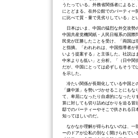
うたっている。外務省関係者によると
にとどまる。在外公館でのパーティー
に比べて質・量で見劣りしている」と
日本はいま、中国の猛烈な外交攻勢
中国共産党機関紙・人民日報系の国際
民党が圧勝したことを受け、「両国は
と指摘。「われわれは、中国指導者が
いよう提案する」と主張した。社説は
中米よりも低い」と分析。「（日中関
だが、中国にとっては必ずしもそうで
を示した。
冷たい関係が長期化している中国と
「嫌中派」を勢いづかせることにもな
て、卑屈になったり自虐的になったり
算に対しても切り詰めばかりを迫る冒
邸でのパーティーやそこで供される日
知ってほしいのだ。
なかなか理解が得られないのは、一
ーのドアが公私の別なく開けられてい