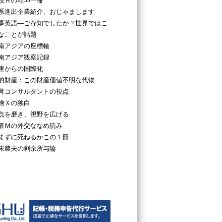
授Ｈの乾坤一冊
系進出企業紹介、おじゃまします
事英語―ご存知でしたか？世界ではこ
なことが話題
南アジアの座標軸
南アジア観察記録
速からの国際化
的財産：この財産価値不明な代物
営コンサルタントの視点
檜Ｘの独白
点を磨き、視野を広げる
者Ｍの外交ななめ読み
まずに死ねるかこの１冊
末農夫の剰余所与論