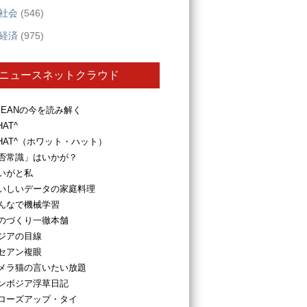
社会
(546)
経済
(975)
ニュースネットクラウド
SEANの今を読み解く
HAT^
HAT^（ホワット・ハット）
否常識」はいかが？
いがと私
いしいデータの家庭料理
んなで機械学習
のづくり一徹本舗
ジアの目線
セアン複眼
メラ猫の言いたい放題
ンボジア浮草日記
ローズアップ・タイ