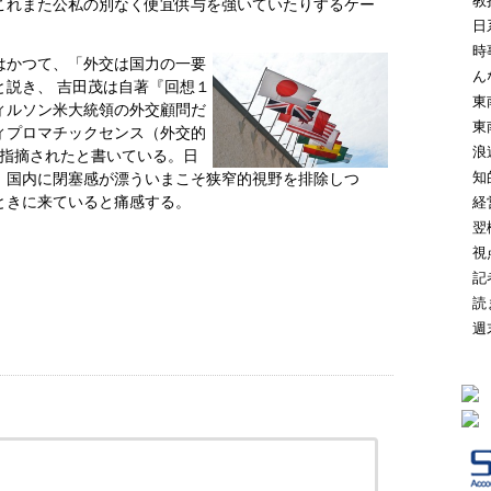
教
これまた公私の別なく便宜供与を強いていたりするケー
日
時
はかつて、「外交は国力の一要
ん
と説き、 吉田茂は自著『回想１
東
ィルソン米大統領の外交顧問だ
東
ィプロマチックセンス（外交的
浪
と指摘されたと書いている。日
知
、国内に閉塞感が漂ういまこそ狭窄的視野を排除しつ
ときに来ていると痛感する。
経
翌
視
記
読
週