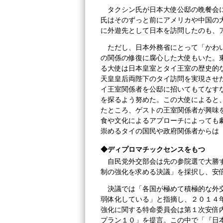
タクシン氏が日本大使公邸の晩餐会
氏はそのずっと前にアメリカや中国の
に外遊先として日本を訪問したのも、
ただし、日本外務省にとって「かわ
の関係の修復に腐心した大使もいた。
る大使は日本皇室とタイ王室の歴史的
天皇皇后両陛下のタイ訪問を実現させ
イ王室関係者を公邸に招いてもてなす
を探るよう努めた。この大使によると
たところ、ゲストの王室関係者が興味
食や文化によるアプローチによっても
崇めるタイの国民や政府関係者からは
◆ディプロマチックセンスをもつ
自民党外交部会は先の参院選で大勝
制の強化を求める決議」を採択し、安
決議では「各国が極めて積極的な外
弱体化している」と指摘し、２０１４
強化に関する特命委員会は第１次安倍
プラン１０」を提言。この中で「『日