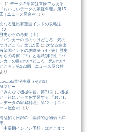
回
に
データの学習は冒険でもある
『おいしいデータの家庭料理』第15
回 | ニュース屋台村
より
次なる進出有望国インドの攻略法
（3）
歴史からの考察（上）
『バンカーの目のつけどころ 気の
つけどころ』第319回
に
次なる進出
有望国インドの攻略法（4・完）歴史
からの考察（下）と地域別特性『バ
ンカーの目のつけどころ 気のつけ
どころ』第320回 | ニュース屋台村
より
Lovable実況中継（その3）
AIマザー
『みんなで機械学習』第71回
に
機械
と一緒にデータを学習する 『おいし
いデータの家庭料理』第12回 | ニュ
ース屋台村
より
混乱招く日銀の「基調的な物価上昇
率」
「中長期インフレ予想」はどこまで