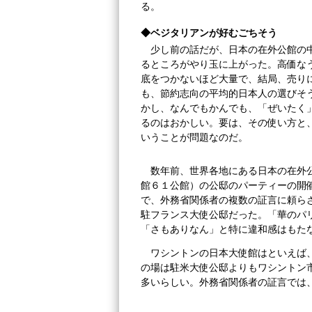
る。
◆ベジタリアンが好むごちそう
少し前の話だが、日本の在外公館の
るところがやり玉に上がった。高価な
底をつかないほど大量で、結局、売り
も、節約志向の平均的日本人の選びそ
かし、なんでもかんでも、「ぜいたく
るのはおかしい。要は、その使い方と
いうことが問題なのだ。
数年前、世界各地にある日本の在外
館６１公館）の公邸のパーティーの開
で、外務省関係者の複数の証言に頼ら
駐フランス大使公邸だった。「華のパ
「さもありなん」と特に違和感はもた
ワシントンの日本大使館はといえば
の場は駐米大使公邸よりもワシントン
多いらしい。外務省関係者の証言では