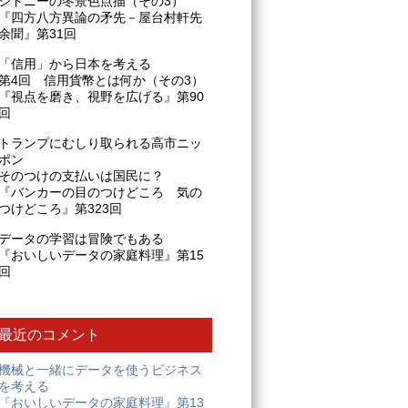
シドニーの冬景色点描（その3）
『四方八方異論の矛先－屋台村軒先
余聞』第31回
「信用」から日本を考える
第4回 信用貨幣とは何か（その3）
『視点を磨き、視野を広げる』第90
回
トランプにむしり取られる高市ニッ
ポン
そのつけの支払いは国民に？
『バンカーの目のつけどころ 気の
つけどころ』第323回
データの学習は冒険でもある
『おいしいデータの家庭料理』第15
回
最近のコメント
機械と一緒にデータを使うビジネス
を考える
『おいしいデータの家庭料理』第13