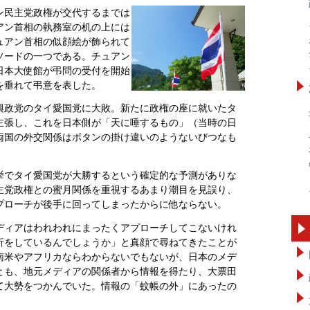
ン民主党政権が交代するまでは
アン首相の執務室の机の上には
ュアン首相の似顔絵が飾られて
ソードの一つである。チュアン
日本大使館が弔問の受付を開始
を垂れて弔意を表した。
興政党のタイ愛国党に大敗。新たに政権の座に就いたタ
主張し、これを日本側が「天に唾するもの」（当時の日
両国の外交関係はボタンの掛け違いのようないびつなも
挙でタイ愛国党が大勝するという確定的な予測がありな
主党政権との蜜月関係を重視するあまり潮目を見誤り、
プローチが後手に回ってしまったからに他ならない。
ディアはわれわれにまったくアプローチしてこないけれ
析をしているんでしょうか」と真顔で尋ねてきたことが
南米やアフリカならわからないでもないが、日本のメデ
とも、地元メディアの関係者から情報を得たり、大票田
て大勢をつかんでいた。情報の「蚊帳の外」にあったの