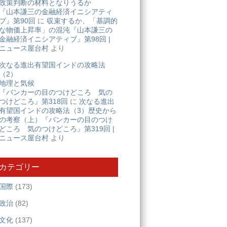
政策判断の材料となりうるか
『山本謙三の金融経済イニシアティ
ブ』第90回
に
収束するか、「基調的
な物価上昇率」の混沌『山本謙三の
金融経済イニシアティブ』第98回 |
ニュース屋台村
より
次なる進出有望国インドの攻略法
（2）
地理と気候
『バンカーの目のつけどころ 気の
つけどころ』第318回
に
次なる進出
有望国インドの攻略法（3）歴史から
の考察（上）『バンカーの目のつけ
どころ 気のつけどころ』第319回 |
ニュース屋台村
より
カテゴリー
国際
(173)
政治
(82)
文化
(137)