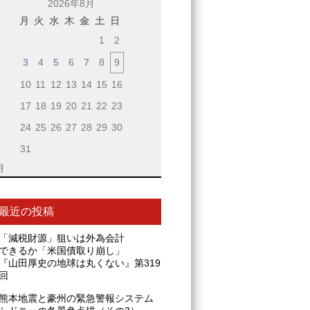
2026年8月
月
火
水
木
金
土
日
1
2
3
4
5
6
7
8
9
10
11
12
13
14
15
16
17
18
19
20
21
22
23
24
25
26
27
28
29
30
31
月
最近の投稿
「減税財源」狙いは外為会計
できるか「米国債取り崩し」
『山田厚史の地球は丸くない』第319
回
熊本地震と豪州の緊急警報システム