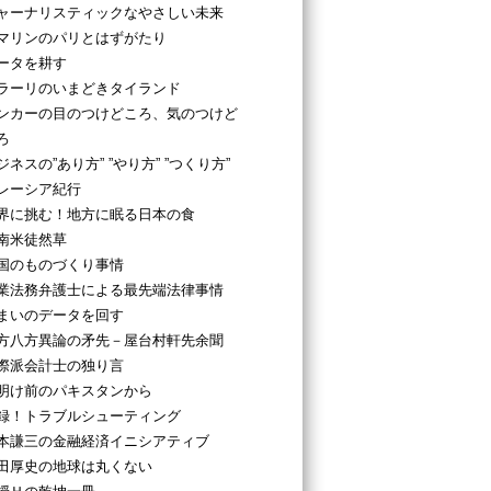
ャーナリスティックなやさしい未来
マリンのパリとはずがたり
ータを耕す
ラーリのいまどきタイランド
ンカーの目のつけどころ、気のつけど
ろ
ジネスの”あり方” ”やり方” ”つくり方”
レーシア紀行
界に挑む！地方に眠る日本の食
南米徒然草
国のものづくり事情
業法務弁護士による最先端法律事情
まいのデータを回す
方八方異論の矛先－屋台村軒先余聞
際派会計士の独り言
明け前のパキスタンから
録！トラブルシューティング
本謙三の金融経済イニシアティブ
田厚史の地球は丸くない