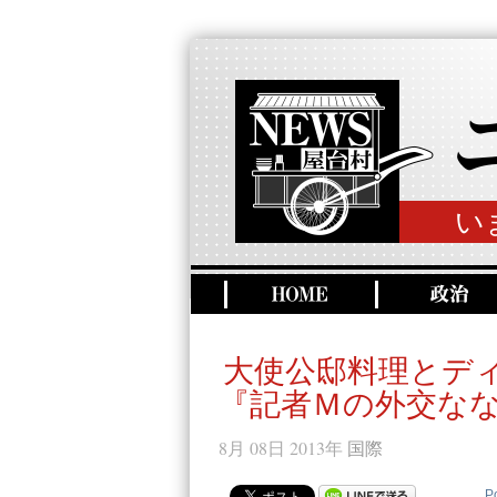
い
大使公邸料理とデ
『記者Ｍの外交な
8月 08日 2013年
国際
P