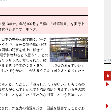
歴13年余。年間100冊を目標に「精選読書」を実行中。
は食べ歩きウオーキング。
ど日本の在外公館で開くパーテ
たうえで、在外公館予算の上積
全国紙の記事を俎上に載せて
館の料理予算増加をどう思う？」との
万５５８５票が寄せられた。結
« 7
９９８票（全体の５０・６％）、「現状のままでいい」
やしたほうがいい」が８５０７票（同２３・９％）だっ
と考える。ただし、「減らしたほうがいい」と考えるの
日本人がなんでもかんでも節約節約と考えているその志
でいることを示した「平均的な回答」という意味におい
ときに、外交力の衰退を招き、国益を阻害することがあ