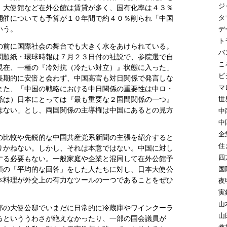
ジ
、大使館など在外公館は賃貸が多く、国有化率は４３％
タ
開催についても予算が１０年間で約４０％削られ「中国
いう。
デ
ト
の前に国際社会の舞台でも大きく水をあけられている。
バ
問題紙・環球時報は７月２３日付の社説で、参院選で自
こ
現在、一種の『冷対抗（冷たい対立）』状態に入った」
ビ
長期的に安倍と会わず、中国高官も対日関係で発言しな
マ
また、「中国の戦略における中日関係の重要性は中ロ・
係は）日本にとっては『最も重要な２国間関係の一つ』
世
はない」とし、両国関係の主導権は中国にあるとの見方
中
中
企
の比較や先鋭的な中国共産党系新聞の主張を紹介すると
住
りかねない。しかし、それは本意ではない。中国に対し
四
する必要もない。一般家庭や企業と混同して在外公館予
国
頭の「平均的な回答」をした人たちに対し、日本大使公
本料理が外交上の有力なツールの一つであることをぜひ
夜
実
山
部の大使公邸でいまだに日常的に冷蔵庫やワインクーラ
山
るといううわさが絶えなかったり、一部の国会議員が