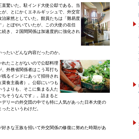
正直驚いた。駐インド大使公邸である。当
たが、とにかくエネルギッシュで、外交官
政治家然としていた。館員たちは「難易度
す」とぼやいていたが、この大使の在任
に続き、２国間関係は加速度的に強化され
いったいどんな内容だったのか。
かれたことがないので公邸料理
が、外務省関係者はこう耳打ち
が残るインドにあって招待され
（菜食主義者）。公邸にいつも
いうよりも、そこに集まる人た
ごちそうなんです」。詰まると
ーデリーの外交団の中でも特に人気があった日本大使の
まったというわけだ。
が好きな王族を招いて外交関係の修復に努めた時期があ