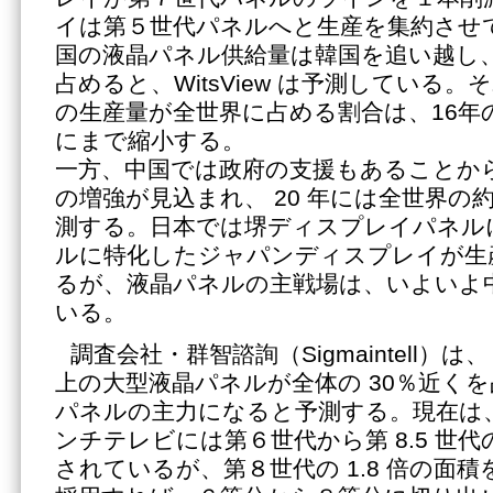
イは第５世代パネルへと生産を集約させてい
国の液晶パネル供給量は韓国を追い越し、全世
占めると、WitsView は予測している
の生産量が全世界に占める割合は、16年の 34
にまで縮小する。
一方、中国では政府の支援もあることか
の増強が見込まれ、 20 年には全世界の約
測する。日本では堺ディスプレイパネル
ルに特化したジャパンディスプレイが生
るが、液晶パネルの主戦場は、いよいよ
いる。
調査会社・群智諮詢（Sigmaintell）は
上の大型液晶パネルが全体の 30％近く
パネルの主力になると予測する。現在は、 6
ンチテレビには第６世代から第 8.5 世
されているが、第８世代の 1.8 倍の面積を