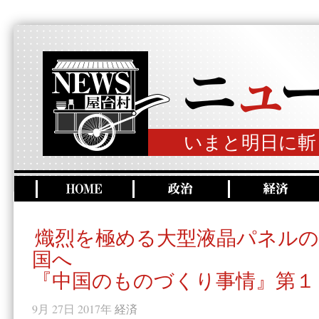
いまと明日に斬
熾烈を極める大型液晶パネルの
国へ
『中国のものづくり事情』第１
9月 27日 2017年
経済