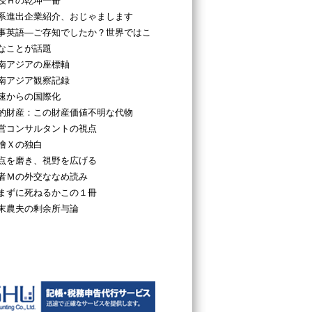
授Ｈの乾坤一冊
系進出企業紹介、おじゃまします
事英語―ご存知でしたか？世界ではこ
なことが話題
南アジアの座標軸
南アジア観察記録
速からの国際化
的財産：この財産価値不明な代物
営コンサルタントの視点
檜Ｘの独白
点を磨き、視野を広げる
者Ｍの外交ななめ読み
まずに死ねるかこの１冊
末農夫の剰余所与論