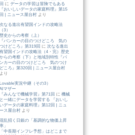
回
に
データの学習は冒険でもある
『おいしいデータの家庭料理』第15
回 | ニュース屋台村
より
次なる進出有望国インドの攻略法
（3）
歴史からの考察（上）
『バンカーの目のつけどころ 気の
つけどころ』第319回
に
次なる進出
有望国インドの攻略法（4・完）歴史
からの考察（下）と地域別特性『バ
ンカーの目のつけどころ 気のつけ
どころ』第320回 | ニュース屋台村
より
Lovable実況中継（その3）
AIマザー
『みんなで機械学習』第71回
に
機械
と一緒にデータを学習する 『おいし
いデータの家庭料理』第12回 | ニュ
ース屋台村
より
混乱招く日銀の「基調的な物価上昇
率」
「中長期インフレ予想」はどこまで