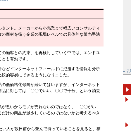
ルタント。メーカーから小売業まで幅広いコンサルティ
けの商材を扱う企業の現場レベルでの具体的な販売手法
ての顧客との約束」を再検討していく中では、エンドユ
ことも有効です。
析などインターネットフィールドに氾濫する情報を分析
« 7
比較的容易にできるようになりました。
品の低価格化傾向が続いてはいますが、インターネット
商品に対しては「〇〇でいい、〇〇で十分」という消去
気が悪いからモノが売れないのではなく、「〇〇がい
るだけの商品が減少しているのではないかと考えるべき
買いたい人が数日前から並んで待っていることを見ると、積