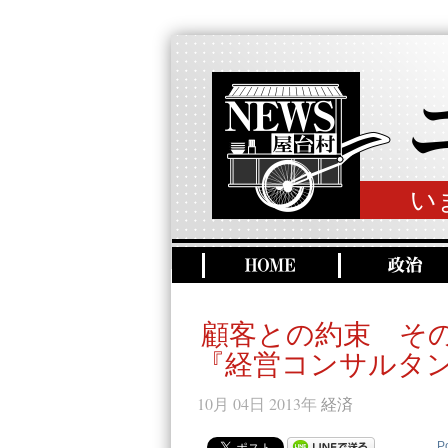
い
顧客との約束 そ
『経営コンサルタ
10月 04日 2013年
経済
P