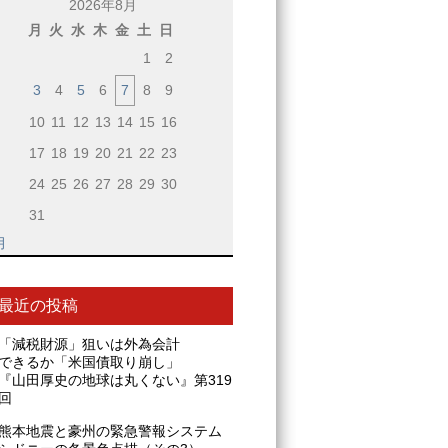
2026年8月
月
火
水
木
金
土
日
1
2
3
4
5
6
7
8
9
10
11
12
13
14
15
16
17
18
19
20
21
22
23
24
25
26
27
28
29
30
31
月
最近の投稿
「減税財源」狙いは外為会計
できるか「米国債取り崩し」
『山田厚史の地球は丸くない』第319
回
熊本地震と豪州の緊急警報システム