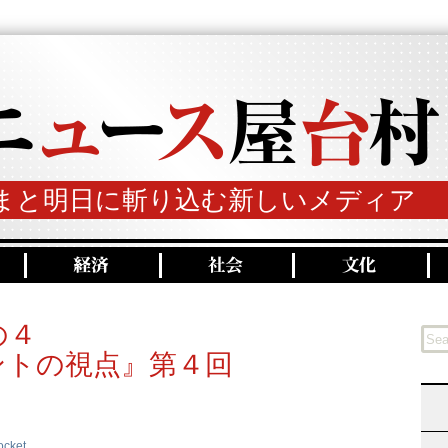
まと明日に斬り込む新しいメディア
の４
ントの視点』第４回
ocket