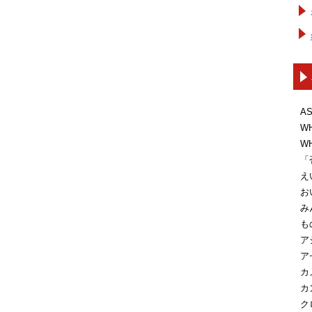
A
W
W
「
え
お
み
も
ア
ア
カ
カ
ク