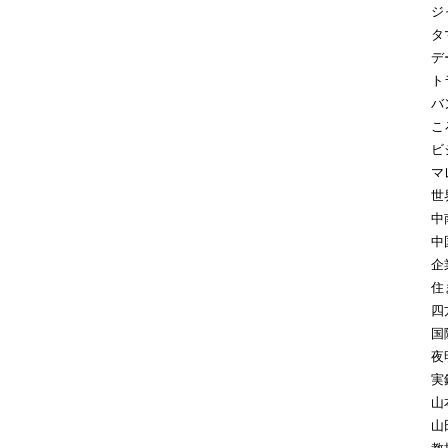
ジ
タ
デ
ト
バ
こ
ビ
マ
世
中
中
企
住
四
国
夜
実
山
山