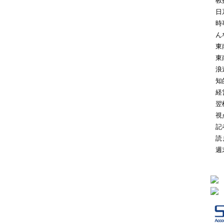
教
日
時
ん
東
東
浪
知
経
翌
視
記
読
週