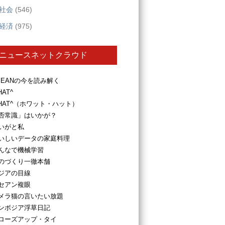
社会
(546)
経済
(975)
ニュースネットクラウド
SEANの今を読み解く
HAT^
HAT^（ホワット・ハット）
否常識」はいかが？
いがと私
いしいデータの家庭料理
んなで機械学習
のづくり一徹本舗
ジアの目線
セアン複眼
メラ猫の言いたい放題
ンボジア浮草日記
ローズアップ・タイ