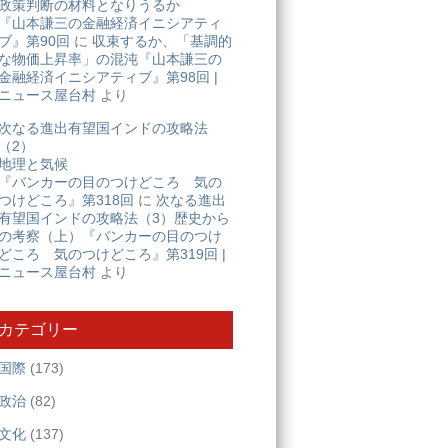
政策判断の材料となりうるか
『山本謙三の金融経済イニシアティ
ブ』第90回
に
収束するか、「基調的
な物価上昇率」の混沌『山本謙三の
金融経済イニシアティブ』第98回 |
ニュース屋台村
より
次なる進出有望国インドの攻略法
（2）
地理と気候
『バンカーの目のつけどころ 気の
つけどころ』第318回
に
次なる進出
有望国インドの攻略法（3）歴史から
の考察（上）『バンカーの目のつけ
どころ 気のつけどころ』第319回 |
ニュース屋台村
より
カテゴリー
国際
(173)
政治
(82)
文化
(137)