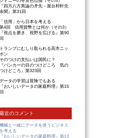
シドニーの冬景色点描（その3）
『四方八方異論の矛先－屋台村軒先
余聞』第31回
「信用」から日本を考える
第4回 信用貨幣とは何か（その3）
『視点を磨き、視野を広げる』第90
回
トランプにむしり取られる高市ニッ
ポン
そのつけの支払いは国民に？
『バンカーの目のつけどころ 気の
つけどころ』第323回
データの学習は冒険でもある
『おいしいデータの家庭料理』第15
回
最近のコメント
機械と一緒にデータを使うビジネス
を考える
『おいしいデータの家庭料理』第13