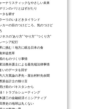
ャーナリスティックなやさしい未来
マリンのパリとはずがたり
ータを耕す
ラーリのいまどきタイランド
ンカーの目のつけどころ、気のつけど
ろ
ジネスの”あり方” ”やり方” ”つくり方”
レーシア紀行
界に挑む！地方に眠る日本の食
南米徒然草
国のものづくり事情
業法務弁護士による最先端法律事情
まいのデータを回す
方八方異論の矛先－屋台村軒先余聞
際派会計士の独り言
明け前のパキスタンから
録！トラブルシューティング
本謙三の金融経済イニシアティブ
田厚史の地球は丸くない