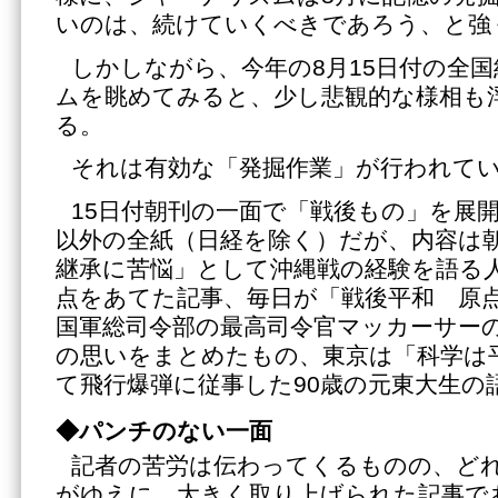
いのは、続けていくべきであろう、と強
しかしながら、今年の8月15日付の全
ムを眺めてみると、少し悲観的な様相も
る。
それは有効な「発掘作業」が行われて
15日付朝刊の一面で「戦後もの」を展
以外の全紙（日経を除く）だが、内容は
継承に苦悩」として沖縄戦の経験を語る
点をあてた記事、毎日が「戦後平和 原
国軍総司令部の最高司令官マッカーサー
の思いをまとめたもの、東京は「科学は
て飛行爆弾に従事した90歳の元東大生の
◆パンチのない一面
記者の苦労は伝わってくるものの、どれ
がゆえに、大きく取り上げられた記事で