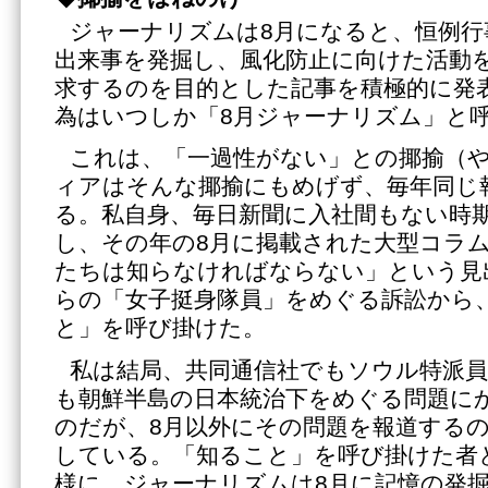
ジャーナリズムは8月になると、恒例行
出来事を発掘し、風化防止に向けた活動
求するのを目的とした記事を積極的に発
為はいつしか「8月ジャーナリズム」と
これは、「一過性がない」との揶揄（
ィアはそんな揶揄にもめげず、毎年同じ
る。私自身、毎日新聞に入社間もない時期
し、その年の8月に掲載された大型コラ
たちは知らなければならない」という見
らの「女子挺身隊員」をめぐる訴訟から
と」を呼び掛けた。
私は結局、共同通信社でもソウル特派
も朝鮮半島の日本統治下をめぐる問題に
のだが、8月以外にその問題を報道する
している。「知ること」を呼び掛けた者
様に、ジャーナリズムは8月に記憶の発