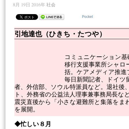
8月 19日 2016年
社会
Pocket
引地達也（ひきち・たつや）
コミュニケーション基
移行支援事業所シャロ
括。ケアメディア推進
毎日新聞記者、ドイツ
者、外信部、ソウル特派員など。退社後
ト、外務省の公益法人理事兼事務局長な
震災直後から「小さな避難所と集落をま
を展開。
◆忙しい８月