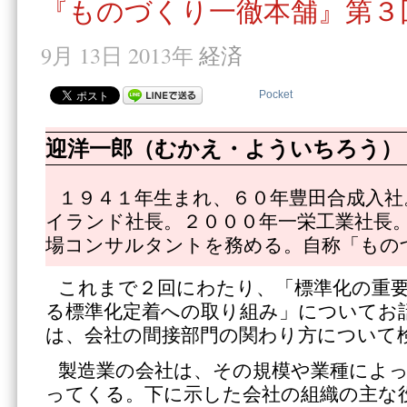
『ものづくり一徹本舗』第３
9月 13日 2013年
経済
Pocket
迎洋一郎（むかえ・よういちろう）
１９４１年生まれ、６０年豊田合成入社
イランド社長。２０００年一栄工業社長
場コンサルタントを務める。自称「もの
これまで２回にわたり、「標準化の重
る標準化定着への取り組み」についてお
は、会社の間接部門の関わり方について
製造業の会社は、その規模や業種によ
ってくる。下に示した会社の組織の主な