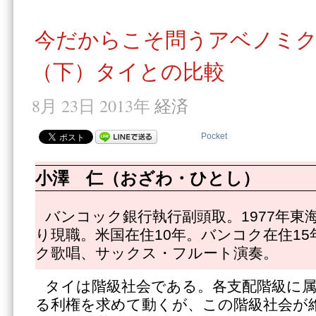
今だからこそ問うアベノミ
（下）タイとの比較
8月 23日 2013年
経済
Pocket
小澤 仁（おざわ・ひとし）
バンコック銀行執行副頭取。1977年東海
り現職。米国在住10年。バンコク在住1
ク歌唱、サックス・フルート演奏。
タイは階級社会である。各支配階級に
る利権を求めて動くが、この階級社会が