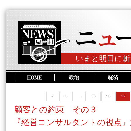
いまと明日に斬
«
1
…
95
96
97
顧客との約束 その３
『経営コンサルタントの視点』