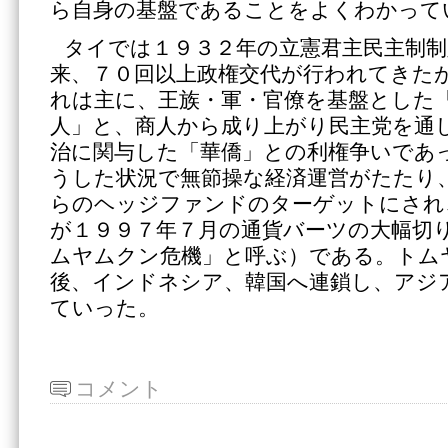
ら自身の基盤であることをよくわかって
タイでは１９３２年の立憲君主民主制制
来、７０回以上政権交代が行われてきた
れは主に、王族・軍・官僚を基盤とした
人」と、商人から成り上がり民主党を通
治に関与した「華僑」との利権争いであ
うした状況で無節操な経済運営がたたり
らのヘッジファンドのターゲットにされ
が１９９７年７月の通貨バーツの大幅切
ムヤムクン危機」と呼ぶ）である。トム
後、インドネシア、韓国へ連鎖し、アジ
ていった。
コメント