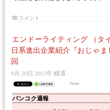
コメント
エンドーライティング （タ
日系進出企業紹介『おじゃま
回
9月 20日 2013年
経済
Pocket
バンコク週報