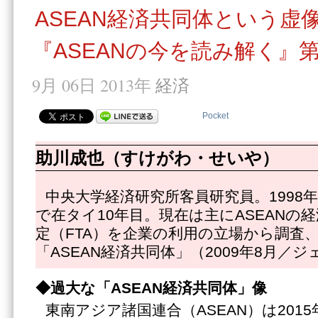
ASEAN経済共同体という虚
『ASEANの今を読み解く』
9月 06日 2013年
経済
Pocket
助川成也（すけがわ・せいや）
中央大学経済研究所客員研究員。1998
で在タイ10年目。現在は主にASEANの
定（FTA）を企業の利用の立場から調査
「ASEAN経済共同体」（2009年8月／
◆過大な「ASEAN経済共同体」像
東南アジア諸国連合（ASEAN）は2015