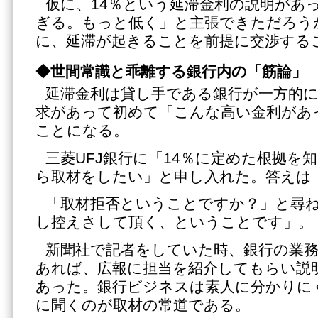
仮に、14％という延滞金利の説明があ
ぎる。もっと低く」と主張できただろう
に、延滞が起きることを前提に交渉する
◆
世間常識と乖離する銀行内の「筋論」
延滞金利は貸し手である銀行が一方的
求があって初めて「こんな高い金利があ
ことになる。
三菱UFJ銀行に「14％に定めた根拠を
ら取材をしたい」と申し入れた。答えは
「取材拒否ということですか？」と尋
し控えさして頂く、ということです」。
新聞社で記者をしていた時、銀行の業
あれば、広報に担当を紹介してもらい説
あった。銀行ビジネスは素人に分かりに
に聞くのが取材の常道である。