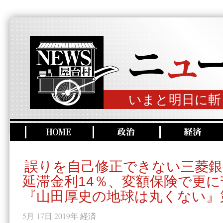
いまと明日に斬
誤りを自己修正できない三菱銀
延滞金利14％、変額保険で更
『山田厚史の地球は丸くない』第
5月 17日 2019年
経済