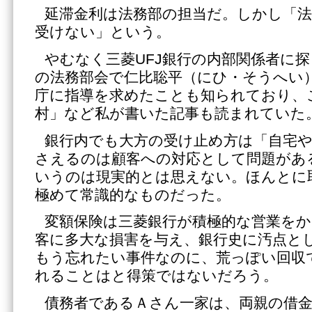
延滞金利は法務部の担当だ。しかし「法
受けない」という。
やむなく三菱UFJ銀行の内部関係者に
の法務部会で仁比聡平（にひ・そうへい
庁に指導を求めたことも知られており、
村」など私が書いた記事も読まれていた
銀行内でも大方の受け止め方は「自宅
さえるのは顧客への対応として問題がある
いうのは現実的とは思えない。ほんとに
極めて常識的なものだった。
変額保険は三菱銀行が積極的な営業を
客に多大な損害を与え、銀行史に汚点と
もう忘れたい事件なのに、荒っぽい回収
れることはと得策ではないだろう。
債務者であるＡさん一家は、両親の借