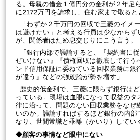
る。母親の借金１億円分の金利が２年足
に2172万円を請求し、住む家まで取る
「わずか２千万円の回収で三菱のイメ
は避けたい」と考える行員は少なからず
が、関係者はため息交じりにこう言う。
「銀行内部で議論すると、『契約書に
ぜいけない』『債権回収は徹底して行う
ンド信用保証に委ねている回収業務に銀
が違う』などの強硬論が勢を増す」
歴史的低金利で、三菱に限らず銀行は
っている。現場は血眼になって収益のタ
律に沿って、問題のない回収業務をなぜ
いのか。議論すればするほど銀行の内部
なり、世間常識と乖離（かいり）してい
◆
顧客の事情など眼中にない