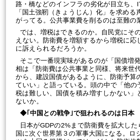
路・橋などのインフラの劣化が目立ち、I
「国土強靭（きょうじん）化」を求める
がってる。公共事業費を削るのは至難の
では、増税はできるのか。自民党にそ
えない。防衛費を増額するから増税に応
に訴えられるだろうか。
そこで一番現実味があるのが「国債増
相は「防衛費は公共事業と同様、将来世
から、建設国債があるように、防衛予算
ていい」と語っている。頭の中で「他の
税は難しい、国債を積み増すしかない」
ないか。
◆｢中国との戦争｣で狙われるのは日本
日本がGDPの2%まで防衛費を拡大し
国に次ぐ世界第３の軍事大国になる。ロ