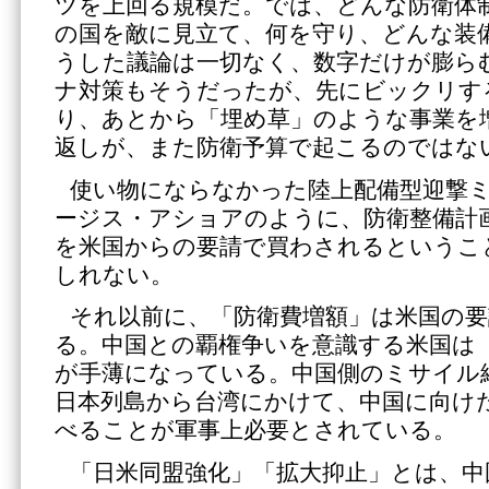
ツを上回る規模だ。では、どんな防衛体
の国を敵に見立て、何を守り、どんな装
うした議論は一切なく、数字だけが膨ら
ナ対策もそうだったが、先にビックリす
り、あとから「埋め草」のような事業を
返しが、また防衛予算で起こるのではな
使い物にならなかった陸上配備型迎撃
ージス・アショアのように、防衛整備計
を米国からの要請で買わされるというこ
しれない。
それ以前に、「防衛費増額」は米国の
る。中国との覇権争いを意識する米国は
が手薄になっている。中国側のミサイル
日本列島から台湾にかけて、中国に向け
べることが軍事上必要とされている。
「日米同盟強化」「拡大抑止」とは、中