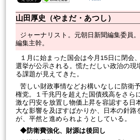
山田厚史（やまだ・あつし）
ジャーナリスト。元朝日新聞編集委員。
編集主幹。
１月に始まった国会は今月15日に閉会、
選挙が公示される。慌ただしい政治の現
る課題が見えてきた。
苦しい財政事情などお構いなしに防衛
権党。１千兆円を超えた国債残高をさら
激な円安を放置し物価上昇を容認する日
大な影響を及ぼすばかりか、日本の針路
が、平然と進められようとしている。
◆防衛費強化、財源は後回し