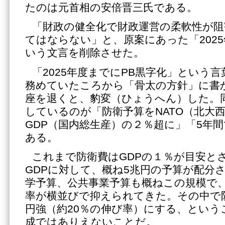
たのは元首相の安倍晋三氏である。
「財政の健全化で財政運営の柔軟性が
てはならない」と、原案にあった「2025
いう文言を削除させた。
「2025年度までにPB黒字化」という
務めていたころから「骨太の方針」に書
座を退くと、豹変（ひょうへん）した。
しているのが「防衛予算をNATO（北大
GDP（国内総生産）の２％超に」「5年
ある。
これまで防衛費はGDPの１％が目安とさ
GDPに対して、概ね5兆円の予算が配分
学予算、公共事業予算も概ねこの規模で
率が横並びで抑えられてきた。その中で
円強（約20％の伸び率）にする、という
成ではありえないことだ。