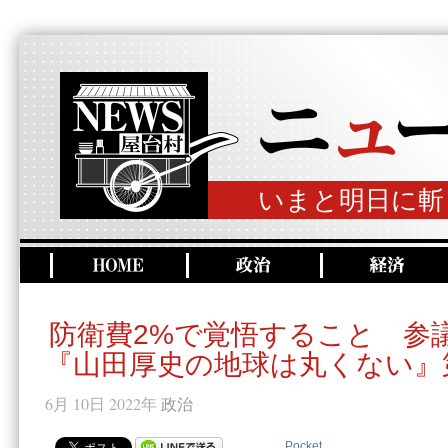
いまと明日に斬
防衛費2%で覚悟すること 参
『山田厚史の地球は丸くない』第
6月 10日 2022年
政治
Pocket