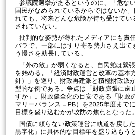
参議院選挙があるというのに、「危な
国民がなめられているからではないか。
れても、将来どんな危険が待ち受けてい
されていない。
批判的な姿勢が薄れたメディアにも責
バラで、一部にはすり寄る勢力さえ出て
う慢さを助長している。
「外の敵」が弱くなると、自民党は緊
を始める。「経済財政運営と改革の基本方
針）」を巡り、財政再建派と積極財政派
型的な例である。争点は「財政膨張に歯
すか」。財政健全化の目安である「財政
マリーバランス＝PB）を2025年度まで
目標を盛り込むかが攻防の焦点となった
国債に頼らない政策運営に軌道を戻した
黒字化」に具体的な目標年を盛り込もう