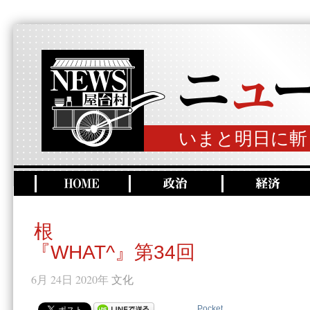
いまと明日に斬
根
『WHAT^』第34回
6月 24日 2020年
文化
Pocket