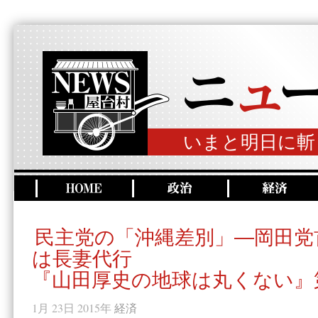
いまと明日に斬
民主党の「沖縄差別」―岡田党
は長妻代行
『山田厚史の地球は丸くない』
1月 23日 2015年
経済