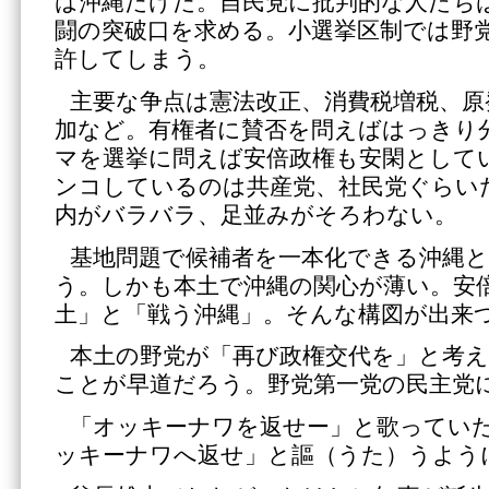
は沖縄だけだ。自民党に批判的な人たち
闘の突破口を求める。小選挙区制では野
許してしまう。
主要な争点は憲法改正、消費税増税、原
加など。有権者に賛否を問えばはっきり
マを選挙に問えば安倍政権も安閑として
ンコしているのは共産党、社民党ぐらい
内がバラバラ、足並みがそろわない。
基地問題で候補者を一本化できる沖縄と
う。しかも本土で沖縄の関心が薄い。安
土」と「戦う沖縄」。そんな構図が出来
本土の野党が「再び政権交代を」と考
ことが早道だろう。野党第一党の民主党
「オッキーナワを返せー」と歌ってい
ッキーナワへ返せ」と謳（うた）うよう