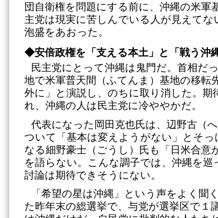
団自衛権を問題にする前に、沖縄の米軍
主党は現実に苦しんでいる人が見えてな
泡盛をあおった。
◆安倍政権を「支える本土」と「戦う沖
民主党にとって沖縄は鬼門だ。首相だ
地で米軍普天間（ふてんま）基地の移転
外に」と演説し、のちに取り消した。期
れ、沖縄の人は民主党に冷ややかだ。
代表になった岡田克也氏は、辺野古（
ついて「基本は変えようがない」とそっ
なる細野豪士（ごうし）氏も「日米合意
を語らない。こんな調子では、沖縄を巡
討論は期待できそうにない。
「希望の星は沖縄」という声をよく聞
た昨年末の総選挙で、与党が選挙区で１