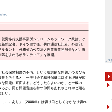
ocket
。就労移行支援事業所シャロームネットワーク統括。ケ
日新聞記者、ドイツ留学後、共同通信社記者、外信部、
サルタント、外務省の公益法人理事兼事務局長など。東
集落をまわるボランティア」を展開。
« 7
、社会保障制度の不備、という現実的な問題がつまびら
背景を考えると、一般社会で精神保健に対する理解が広
うな問題に直面する。どうしたらよいのか、と一般の
みるが、同じ問題意識を持つ仲間もあれやこれやと頭を
難しい。
ここにあり」（2008年）は切り口としてはかなり切れ