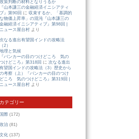
政策判断の材料となりうるか
『山本謙三の金融経済イニシアティ
ブ』第90回
に
収束するか、「基調的
な物価上昇率」の混沌『山本謙三の
金融経済イニシアティブ』第98回 |
ニュース屋台村
より
次なる進出有望国インドの攻略法
（2）
地理と気候
『バンカーの目のつけどころ 気の
つけどころ』第318回
に
次なる進出
有望国インドの攻略法（3）歴史から
の考察（上）『バンカーの目のつけ
どころ 気のつけどころ』第319回 |
ニュース屋台村
より
カテゴリー
国際
(172)
政治
(81)
文化
(137)