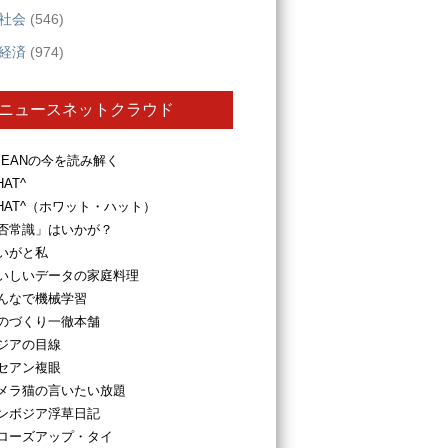
社会
(546)
経済
(974)
ニュースネットクラウド
SEANの今を読み解く
HAT^
HAT^（ホワット・ハット）
否常識」はいかが？
いがと私
いしいデータの家庭料理
んなで機械学習
のづくり一徹本舗
ジアの目線
セアン複眼
メラ猫の言いたい放題
ンボジア浮草日記
ローズアップ・タイ