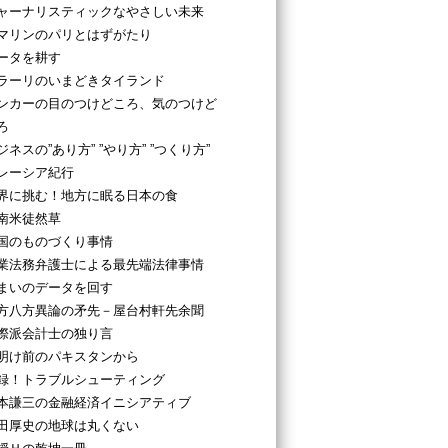
ャーナリスティックなやさしい未来
マリンのパリとはずがたり
ータを耕す
ラーリのいまどきタイランド
ンカーの目のつけどころ、気のつけど
ろ
ジネスの”あり方” ”やり方” ”つくり方”
レーシア紀行
界に挑む！地方に眠る日本の食
南米徒然草
国のものづくり事情
業法務弁護士による最先端法律事情
まいのデータを回す
方八方異論の矛先－屋台村軒先余聞
際派会計士の独り言
明け前のパキスタンから
録！トラブルシューティング
本謙三の金融経済イニシアティブ
田厚史の地球は丸くない