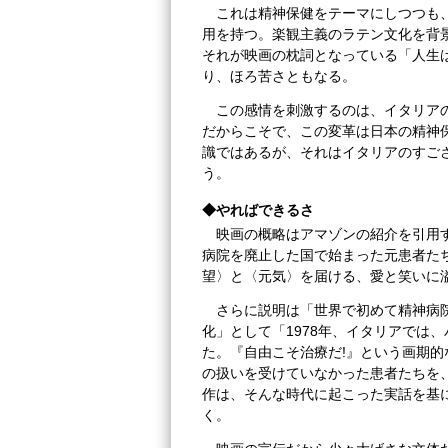
これは精神保健をテーマにしつつも
用を持つ。楽観主義のラテン文化を背
それが映画の枕詞となっている「人生
り、ほろ苦さともなる。
この感情を刺激するのは、イタリア
だからこそで、この変革は日本の精神
識ではあるが、それはイタリアのすご
う。
◆やればできるさ
映画の概略はアマゾンの紹介を引用す
病院を廃止した国で始まった元患者た
望〉と〈元気〉を届ける、愛と笑いに
さらに説明は「世界で初めて精神病
化」として「1978年、イタリアでは
た。『自由こそ治療だ!』という画期
の扱いを受けていなかった患者たちを
作は、そんな時代に起こった実話を基に
く。