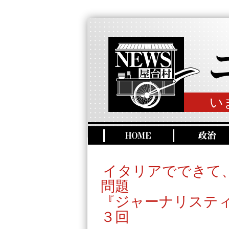
い
イタリアでできて
問題
『ジャーナリステ
３回