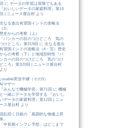
回
に
データの学習は冒険でもある
『おいしいデータの家庭料理』第15
回 | ニュース屋台村
より
次なる進出有望国インドの攻略法
（3）
歴史からの考察（上）
『バンカーの目のつけどころ 気の
つけどころ』第319回
に
次なる進出
有望国インドの攻略法（4・完）歴史
からの考察（下）と地域別特性『バ
ンカーの目のつけどころ 気のつけ
どころ』第320回 | ニュース屋台村
より
Lovable実況中継（その3）
AIマザー
『みんなで機械学習』第71回
に
機械
と一緒にデータを学習する 『おいし
いデータの家庭料理』第12回 | ニュ
ース屋台村
より
混乱招く日銀の「基調的な物価上昇
率」
「中長期インフレ予想」はどこまで