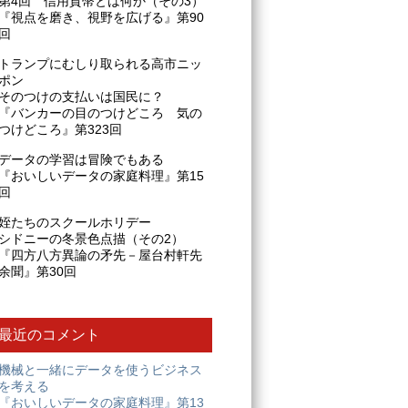
第4回 信用貨幣とは何か（その3）
『視点を磨き、視野を広げる』第90
回
トランプにむしり取られる高市ニッ
ポン
そのつけの支払いは国民に？
『バンカーの目のつけどころ 気の
つけどころ』第323回
データの学習は冒険でもある
『おいしいデータの家庭料理』第15
回
姪たちのスクールホリデー
シドニーの冬景色点描（その2）
『四方八方異論の矛先－屋台村軒先
余聞』第30回
最近のコメント
機械と一緒にデータを使うビジネス
を考える
『おいしいデータの家庭料理』第13