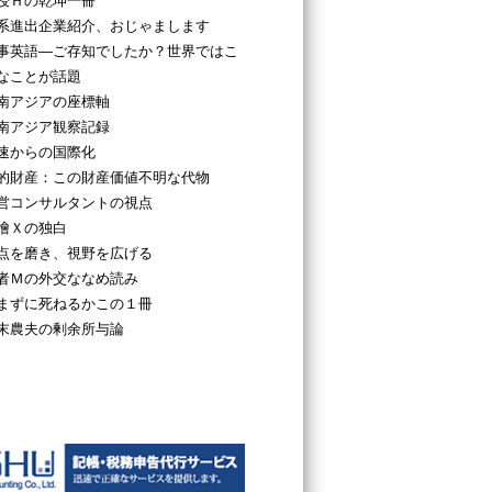
授Ｈの乾坤一冊
系進出企業紹介、おじゃまします
事英語―ご存知でしたか？世界ではこ
なことが話題
南アジアの座標軸
南アジア観察記録
速からの国際化
的財産：この財産価値不明な代物
営コンサルタントの視点
檜Ｘの独白
点を磨き、視野を広げる
者Ｍの外交ななめ読み
まずに死ねるかこの１冊
末農夫の剰余所与論