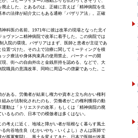
だが、コピーライターの感動ぶりも伝わってきそうで、
を廃止した、とあるのは、正確に言えば「精神病院を生
基本の法律が紹介文にもある通称「バザリア法」。正確
神科医の名前。1971年に彼は改革の現場となった北イ
ジョヴァンニ精神病院で改革に着手した。この病院では
が強制入院の環境。バザリアはまず、医師と患者が主従であ
と位置づけた。その上で治療に関してミーティングを積
ョック療法や身体拘束具の使用禁止、パーティーの開
実現、街への自由外出と金銭所持を認める、などで、大
病院職員の意識改革、同時に周辺への啓蒙であった。こ
動がある。労働者が結束し権力や資本と立ち向かい権利
り組みが法制化されたのも、労働者がこの権利獲得の動
革運動は「トリエステの改革」もしくは「精神病院の廃
ているものの、日本での模倣者は多くはない。
この考えに近く、地域と障がい者が垣根なく暮らす風土
いる向谷地生良（むかいやち・いくよし）さんは医師で
彼が孤軍奮闘し、風土を変えてきた。日本で医師が改革