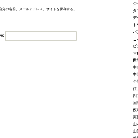
ジ
自分の名前、メールアドレス、サイトを保存する。
タ
デ
ト
バ
ve:
こ
ビ
マ
世
中
中
企
住
四
国
夜
実
山
山