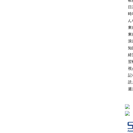
教
日
時
ん
東
東
浪
知
経
翌
視
記
読
週