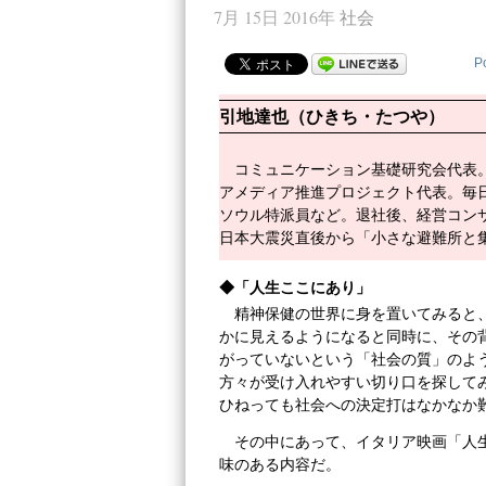
7月 15日 2016年
社会
P
引地達也（ひきち・たつや）
コミュニケーション基礎研究会代表
アメディア推進プロジェクト代表。毎
ソウル特派員など。退社後、経営コン
日本大震災直後から「小さな避難所と
◆「人生ここにあり」
精神保健の世界に身を置いてみると
かに見えるようになると同時に、その
がっていないという「社会の質」のよ
方々が受け入れやすい切り口を探して
ひねっても社会への決定打はなかなか
その中にあって、イタリア映画「人生
味のある内容だ。