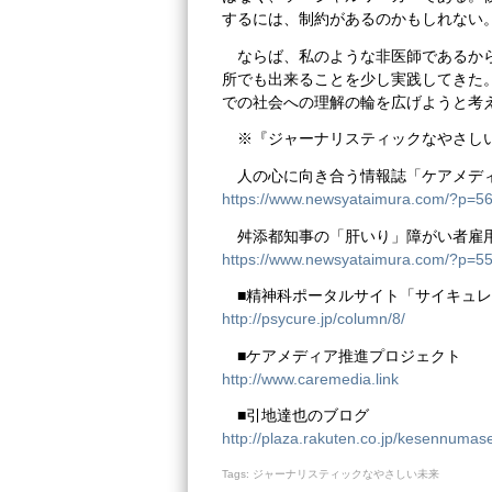
するには、制約があるのかもしれない
ならば、私のような非医師であるか
所でも出来ることを少し実践してきた
での社会への理解の輪を広げようと考
※『ジャーナリスティックなやさし
人の心に向き合う情報誌「ケアメデ
https://www.newsyataimura.com/?p=5
舛添都知事の「肝いり」障がい者雇
https://www.newsyataimura.com/?p=5
■精神科ポータルサイト「サイキュ
http://psycure.jp/column/8/
■ケアメディア推進プロジェクト
http://www.caremedia.link
■引地達也のブログ
http://plaza.rakuten.co.jp/kesennumas
Tags:
ジャーナリスティックなやさしい未来