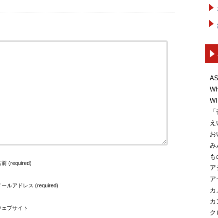
A
W
W
「
え
お
み
も
前 (required)
ア
ア
ールアドレス (required)
カ
カ
ウェブサイト
ク