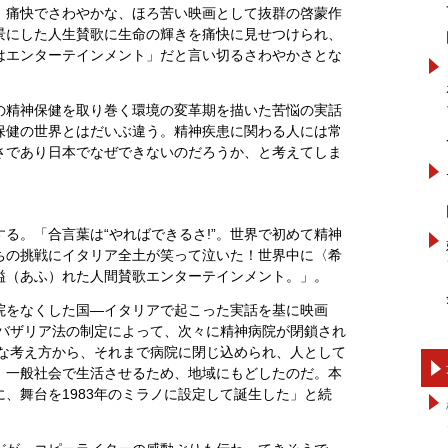
、痛快でさわやかな、ほろ苦い映画として抜群の啓蒙作
景にした人生賛歌に生命の輝きを痛快に見せつけられ、
はエンターテインメント」だと言い切るさわやかさとな
の精神保健を取り巻く環境の変革期を描いた苦悩の実話
保健の世界とはだいぶ違う。精神疾患に関わる人には常
さであり日本でなぜできないのだろうか、と考えてしま
る。「合言葉は“やればできるさ!”。世界で初めて精神
ちの挑戦にイタリア全土が笑って泣いた！世界中に〈希
溢（あふ）れた人間賛歌エンターテインメント。」。
院をなくした国―イタリアで起こった実話を基に映画
、バザリア法の制定によって、次々に精神病院が閉鎖され
的な考え方から、それまで病院に閉じ込められ、人として
、一般社会で生活させるため、地域にもどしたのだ。本
、舞台を1983年のミラノに設定して誕生した」と続