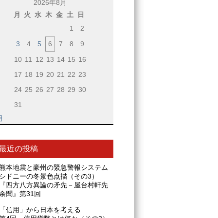
2026年8月
月
火
水
木
金
土
日
1
2
3
4
5
6
7
8
9
10
11
12
13
14
15
16
17
18
19
20
21
22
23
24
25
26
27
28
29
30
31
月
最近の投稿
熊本地震と豪州の緊急警報システム
シドニーの冬景色点描（その3）
『四方八方異論の矛先－屋台村軒先
余聞』第31回
「信用」から日本を考える