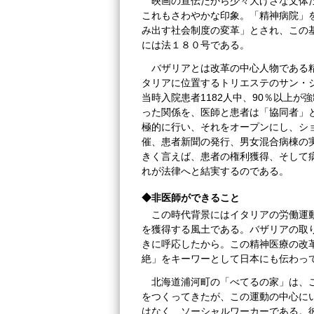
映画の宣伝だから少々大げさな文体
これもさわやかな印象。「精神病院」
み出す社会制度の変革」とされ、この
には法１８０号である。
バザリアとは改革の中心人物である精
タリアに位置するトリエステのサン・
当時入院患者1182人中、90％以上
った関係を、医師と患者は「協同者」
極的に行い、それをオープンにし、シ
催、患者新聞の発行、男女混合病棟の
きく言えば、患者の権利獲得、そして
れが法律へと結実するのである。
◆非医師ができること
この時代背景にはイタリアの労働運
を獲得する風土である。バザリアの取
きに呼応したから。この精神医療の改
絶」をキーワーとして日本にも伝わっ
北海道浦河町の「べてるの家」は、
をつくってきたが、この運動の中心に
はなく、ソーシャルワーカーである。