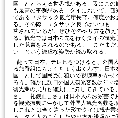
国」ととらえる世界観がある、現にこの
も最高の事例がある。タイにおいて、観
であるユタサック観光庁長官に何度かお
る。その際、ユタサック長官はいつも「
功されているが、ぜひそのやり方を教え
る。観光では日本の先を行くタイの観光
した発言をされるのである。「まだまだ
い」という謙虚な姿勢が読み取れる。
翻って日本。テレビをつけると、外国
る旅番組にちょくちょく出くわす。日本
国」として国民受け狙いで視聴率をかせ
ろう。確かに訪日外国人観光客数は年々
観光業の実力も確実に上昇してきている
さ」「礼儀正しさ」は日本人のお家芸で
を観光振興に生かして外国人観光客数を
しこれとは全く違った形でタイは観光業
る。タイ人のこうしたやり方を謙虚かつ