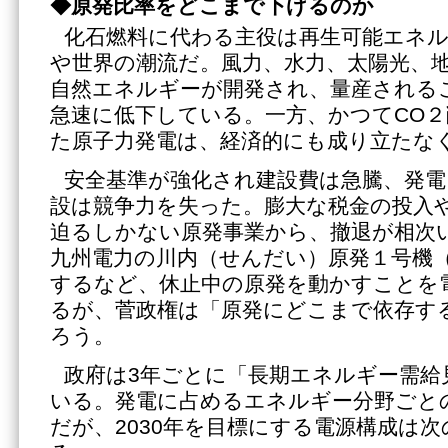
◆原発比率をどこまで下げるのか
化石燃料に代わる主役は再生可能エネ
や世界の潮流だ。風力、水力、太陽光、
自然エネルギーが開発され、量産される
急速に低下している。一方、かつてCO
た原子力発電は、経済的にも成り立たな
安全基準が強化され建設費は急騰、発
設は競争力を失った。膨大な税金の投入
迫るしかない原発事業から、撤退が相次
九州電力の川内（せんだい）原発１号機
するなど、休止中の原発を動かすことを
るが、菅政権は「原発にどこまで依存す
ろう。
政府は3年ごとに「長期エネルギー需給
いる。発電に占めるエネルギー分野ごと
だが、2030年を目標にする電源構成は