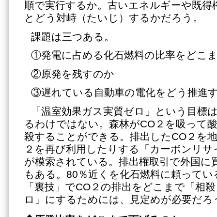
順で実行するか。古いエネルギーや既得
とどう対峙（たいじ）するかだろう。
課題は三つある。
①発電に占める化石燃料の比率をどこ
②原発を残すのか
③遅れている自動車の電化をどう推進
「温室効果ガス実質ゼロ」という目標
るわけではない。森林がCO２を吸って
殺することができる。排出したCO２を地
２を再び利用したりする「カーボンリサ
が模索されている。排出権取引で外国に
もある。80％近くを化石燃料に頼ってい
「裏技」でCO２の排出をどこまで「相
ロ」にするためには、見定めが必要だろ