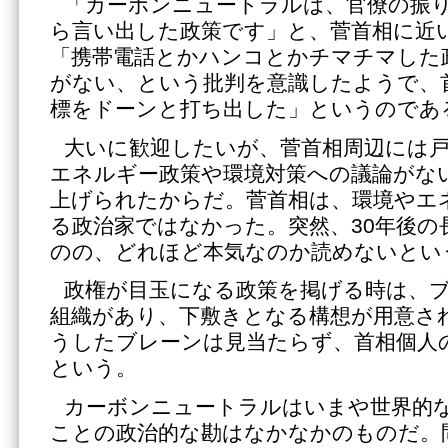
「カーボンニュートラルは、官僚の振
ら言い出した政策です」と、菅首相に近
「携帯電話とかハンコとかチマチマした
がない、という批判を意識したようで、
標をドーンと打ち出した」というのであ
大いに歓迎したいが、菅首相周辺には
エネルギー政策や環境対策への議論がな
上げられたからだ。菅首相は、環境やエ
る政治家ではなかった。突然、30年後の
のの、どれほど本気なのか読めないとい
政権が目玉になる政策を掲げる時は、
組織があり、下敷きとなる構想が用意さ
うしたブレーンは見当たらず、首相個人
という。
カーボンニュートラルはいまや世界的
ことの政治的な勘はなかなかのものだ。