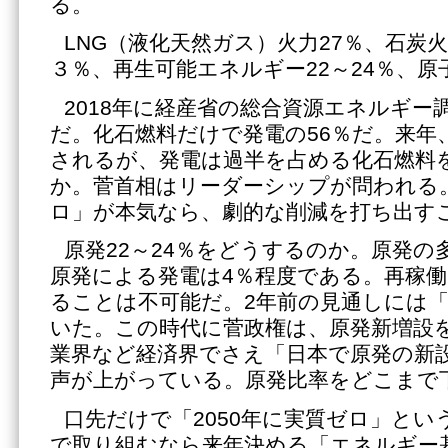
る。
LNG（液化天然ガス）火力27％、石炭火
３％、再生可能エネルギー22～24％、原子
2018年に経産省の総合資源エネルギー
だ。化石燃料だけで発電の56％だ。来年
されるが、発電は過半を占める化石燃料
か。菅首相はリーダーシップが問われる。
ロ」が本気なら、劇的な削減を打ち出す
原発22～24％をどうするのか。原発の
原発による発電は4％程度である。再稼働
ることは不可能だ。2年前の見通しには
いた。この時代に菅政権は、原発新増設
業界など経済界でさえ「日本で原発の新
声が上がっている。原発比率をどこまで
口先だけで「2050年に実質ゼロ」とい
で取り組むなら来年決める「エネルギー