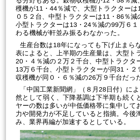
る分野もある。穀物収穫機が12・58％
穫機が11・44％減で、大型トラクターは1
０５２台、中型トラクターは11・86％減
小型トラクターは13・24％減の99万６
わる機械が軒並み振るわなかった。
生産台数は18年になっても下げ止まら
表によると、上半期の生産量は、大型ト
20・４％減の２万２千台、中型トラクタ
13万６千台、小型トラクターが同31・２
収穫機が同０・６％減の26万９千台だっ
「中国工業新聞網」（８月28日付）に
然として弱く、下降基調は下半期も続く
ヤーの数は多いが中低価格帯に集中して
力や開発力が不足していると指摘。今後
み、業界再編が加速するとしている。