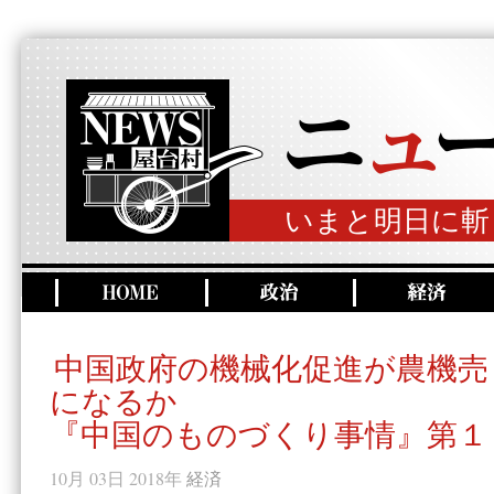
いまと明日に斬
中国政府の機械化促進が農機売
になるか
『中国のものづくり事情』第１
10月 03日 2018年
経済